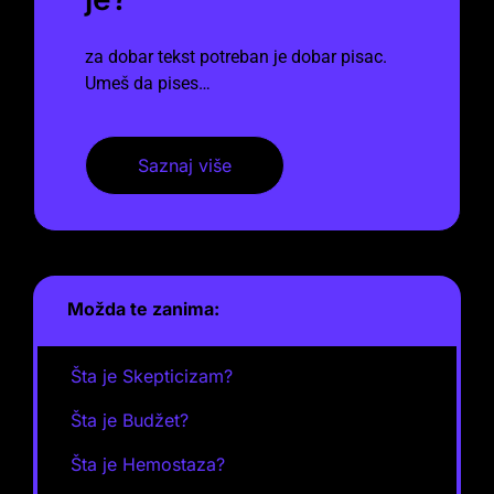
za dobar tekst potreban je dobar pisac.
Umeš da pises…
Saznaj više
Možda te zanima:
Šta je Skepticizam?
Šta je Budžet?
Šta je Hemostaza?