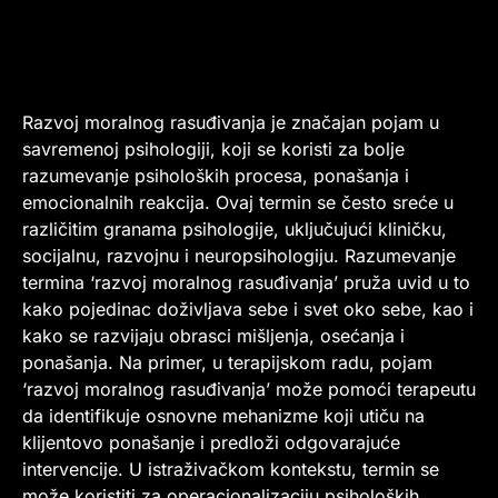
Razvoj moralnog rasuđivanja je značajan pojam u
savremenoj psihologiji, koji se koristi za bolje
razumevanje psiholoških procesa, ponašanja i
emocionalnih reakcija. Ovaj termin se često sreće u
različitim granama psihologije, uključujući kliničku,
socijalnu, razvojnu i neuropsihologiju. Razumevanje
termina ‘razvoj moralnog rasuđivanja’ pruža uvid u to
kako pojedinac doživljava sebe i svet oko sebe, kao i
kako se razvijaju obrasci mišljenja, osećanja i
ponašanja. Na primer, u terapijskom radu, pojam
‘razvoj moralnog rasuđivanja’ može pomoći terapeutu
da identifikuje osnovne mehanizme koji utiču na
klijentovo ponašanje i predloži odgovarajuće
intervencije. U istraživačkom kontekstu, termin se
može koristiti za operacionalizaciju psiholoških