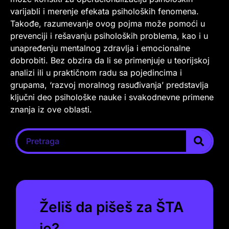
varijabli i merenje efekata psiholoških fenomena.
Takođe, razumevanje ovog pojma može pomoći u
prevenciji i rešavanju psiholoških problema, kao i u
unapređenju mentalnog zdravlja i emocionalne
dobrobiti. Bez obzira da li se primenjuje u teorijskoj
analizi ili u praktičnom radu sa pojedincima i
grupama, ‘razvoj moralnog rasuđivanja’ predstavlja
ključni deo psihološke nauke i svakodnevne primene
znanja iz ove oblasti.
Želiš da pišeš za ŠTA
je?