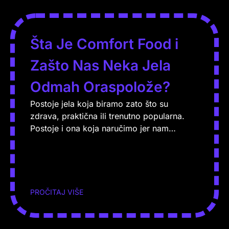
Šta Je Comfort Food i
Zašto Nas Neka Jela
Odmah Oraspolože?
Postoje jela koja biramo zato što su
zdrava, praktična ili trenutno popularna.
Postoje i ona koja naručimo jer nam…
PROČITAJ VIŠE