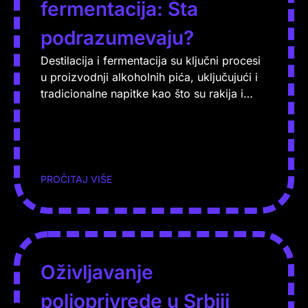
fermentacija: Šta
podrazumevaju?
Destilacija i fermentacija su ključni procesi
u proizvodnji alkoholnih pića, uključujući i
tradicionalne napitke kao što su rakija i…
PROČITAJ VIŠE
Oživljavanje
poljoprivrede u Srbiji