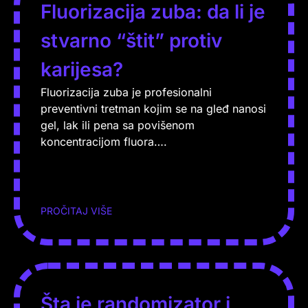
Fluorizacija zuba: da li je
stvarno “štit” protiv
karijesa?
Fluorizacija zuba je profesionalni
preventivni tretman kojim se na gleđ nanosi
gel, lak ili pena sa povišenom
koncentracijom fluora….
PROČITAJ VIŠE
Šta je randomizator i