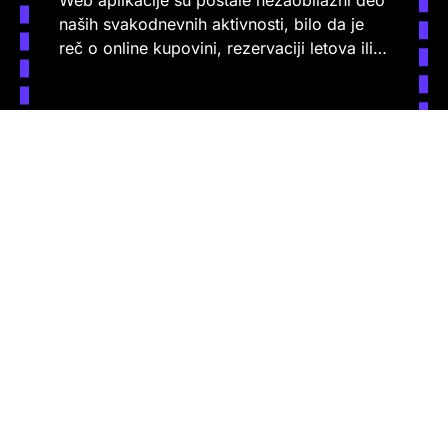
naših svakodnevnih aktivnosti, bilo da je
reč o online kupovini, rezervaciji letova ili…
PROČITAJ VIŠE
1
2
3
…
5