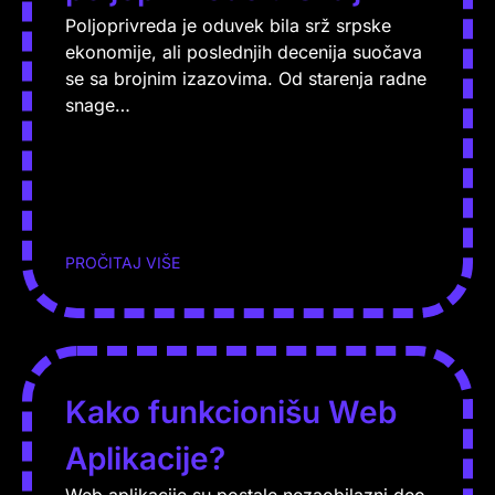
Poljoprivreda je oduvek bila srž srpske
ekonomije, ali poslednjih decenija suočava
se sa brojnim izazovima. Od starenja radne
snage…
PROČITAJ VIŠE
Kako funkcionišu Web
Aplikacije?
Web aplikacije su postale nezaobilazni deo