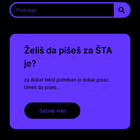
Želiš da pišeš za ŠTA
je?
za dobar tekst potreban je dobar pisac.
Umeš da pises…
Saznaj više