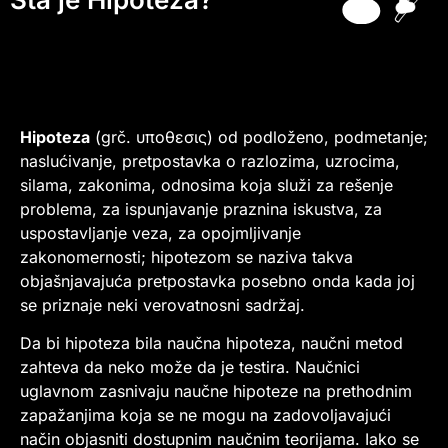
Hipoteza
(grč. υποθεσις) od podloženo, podmetanje;
naslućivanje, pretpostavka o razlozima, uzrocima,
silama, zakonima, odnosima koja služi za rešenje
problema, za ispunjavanje praznina iskustva, za
uspostavljanje veza, za opojmljivanje
zakonomernosti; hipotezom se naziva takva
objašnjavajuća pretpostavka posebno onda kada joj
se priznaje neki verovatnosni sadržaj.
Da bi hipoteza bila naučna hipoteza, naučni metod
zahteva da neko može da je testira. Naučnici
uglavnom zasnivaju naučne hipoteze na prethodnim
zapažanjima koja se ne mogu na zadovoljavajući
način objasniti dostupnim naučnim teorijama. Iako se