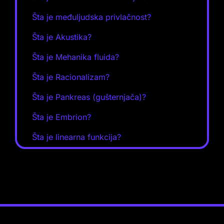
Šta je međuljudska privlačnost?
Šta je Akustika?
Šta je Mehanika fluida?
Šta je Racionalizam?
Šta je Pankreas (gušternjača)?
Šta je Embrion?
Šta je linearna funkcija?