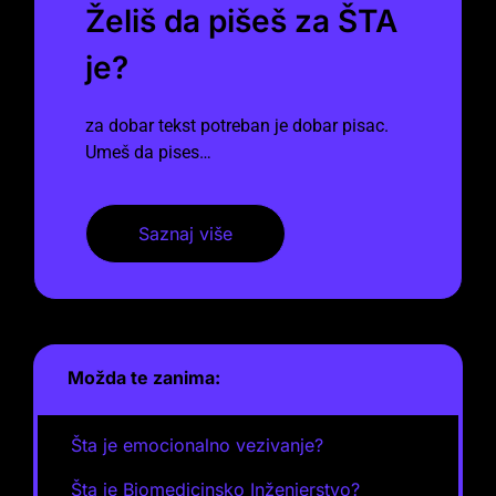
Želiš da pišeš za ŠTA
je?
za dobar tekst potreban je dobar pisac.
Umeš da pises…
Saznaj više
Možda te zanima:
Šta je emocionalno vezivanje?
Šta je Biomedicinsko Inženjerstvo?