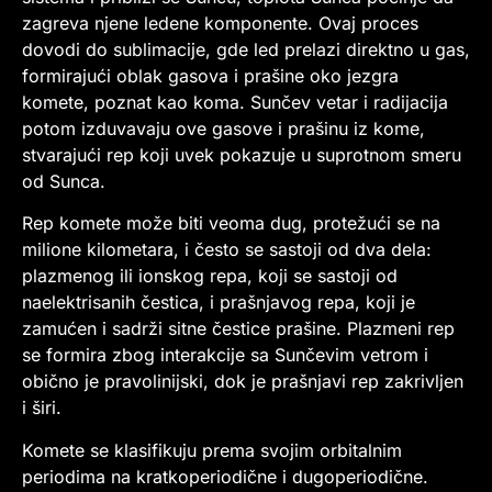
zagreva njene ledene komponente. Ovaj proces
dovodi do sublimacije, gde led prelazi direktno u gas,
formirajući oblak gasova i prašine oko jezgra
komete, poznat kao koma. Sunčev vetar i radijacija
potom izduvavaju ove gasove i prašinu iz kome,
stvarajući rep koji uvek pokazuje u suprotnom smeru
od Sunca.
Rep komete može biti veoma dug, protežući se na
milione kilometara, i često se sastoji od dva dela:
plazmenog ili ionskog repa, koji se sastoji od
naelektrisanih čestica, i prašnjavog repa, koji je
zamućen i sadrži sitne čestice prašine. Plazmeni rep
se formira zbog interakcije sa Sunčevim vetrom i
obično je pravolinijski, dok je prašnjavi rep zakrivljen
i širi.
Komete se klasifikuju prema svojim orbitalnim
periodima na kratkoperiodične i dugoperiodične.