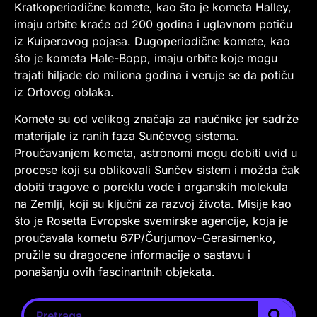
Kratkoperiodične komete, kao što je kometa Halley,
imaju orbite kraće od 200 godina i uglavnom potiču
iz Kuiperovog pojasa. Dugoperiodične komete, kao
što je kometa Hale-Bopp, imaju orbite koje mogu
trajati hiljade do miliona godina i veruje se da potiču
iz Ortovog oblaka.
Komete su od velikog značaja za naučnike jer sadrže
materijale iz ranih faza Sunčevog sistema.
Proučavanjem kometa, astronomi mogu dobiti uvid u
procese koji su oblikovali Sunčev sistem i možda čak
dobiti tragove o poreklu vode i organskih molekula
na Zemlji, koji su ključni za razvoj života. Misije kao
što je Rosetta Evropske svemirske agencije, koja je
proučavala kometu 67P/Čurjumov–Gerasimenko,
pružile su dragocene informacije o sastavu i
ponašanju ovih fascinantnih objekata.