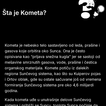
Šta je Kometa?
Kometa je nebesko telo sastavljeno od leda, prašine i
gasova koje orbitira oko Sunca. Ona je često
opisivana kao “prljava snežna kugla” jer se sastoji od
mešavine smrznutih gasova, vode, prašine i čestica
organskog materijala. Komete potiču iz dalekih
regiona Sunčevog sistema, kao što su Kuiperov pojas
i Ortov oblak, gde su ostale sačuvane još od vremena
formiranja Sunčevog sistema pre oko 4,6 milijardi
godina.
Kada kometa uđe u unutrašnje delove Sunčevog
sistema i približi se Suncu, toplota Sunca počinje da