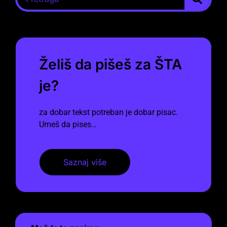
Želiš da pišeš za ŠTA
je?
za dobar tekst potreban je dobar pisac.
Umeš da pises…
Saznaj više