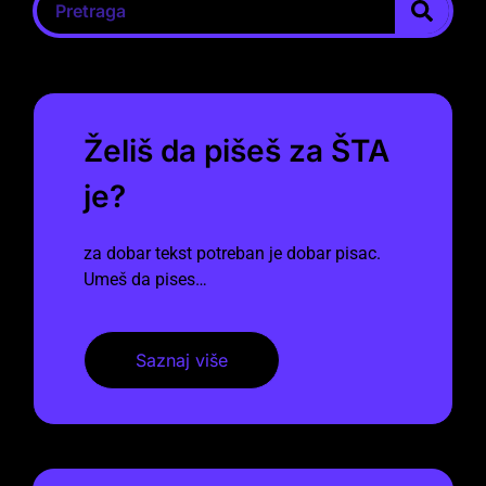
Želiš da pišeš za ŠTA
je?
za dobar tekst potreban je dobar pisac.
Umeš da pises…
Saznaj više