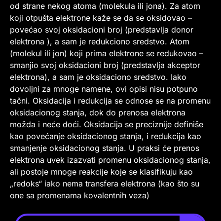
od strane nekog atoma (molekula ili jona). Za atom
koji otpušta elektrone kaže se da se oksidovao –
povećao svoj oksidacioni broj (predstavlja donor
elektrona ), a sam je redukciono sredstvo. Atom
(molekul ili jon) koji prima elektrone se redukovao –
smanjio svoj oksidacioni broj (predstavlja akceptor
elektrona), a sam je oksidaciono sredstvo. Iako
dovoljni za mnoge namene, ovi opisi nisu potpuno
tačni. Oksidacija i redukcija se odnose se na promenu
oksidacionog stanja, dok do prenosa elektrona
možda i neće doći. Oksidacija se preciznije definiše
kao povećanje oksidacionog stanja, i redukcija kao
smanjenje oksidacionog stanja. U praksi će prenos
elektrona uvek izazvati promenu oksidacionog stanja,
ali postoje mnoge reakcije koje se klasifikuju kao
„redoks“ iako nema transfera elektrona (kao što su
one sa promenama kovalentnih veza)