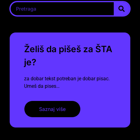
Želiš da pišeš za ŠTA
je?
za dobar tekst potreban je dobar pisac.
Umeš da pises…
Saznaj više