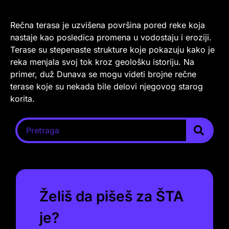
Rečna terasa je uzvišena površina pored reke koja
nastaje kao posledica promena u vodostaju i eroziji.
Terase su stepenaste strukture koje pokazuju kako je
reka menjala svoj tok kroz geološku istoriju. Na
primer, duž Dunava se mogu videti brojne rečne
terase koje su nekada bile delovi njegovog starog
korita.
Želiš da pišeš za ŠTA
je?