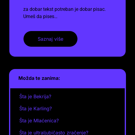
za dobar tekst potreban je dobar pisac.
Umeš da pises…
Saznaj više
Možda te zanima:
Šta je Bekrija?
Šta je Karling?
Šta je Mlaćenica?
Šta je ultraljubičasto zračenje?