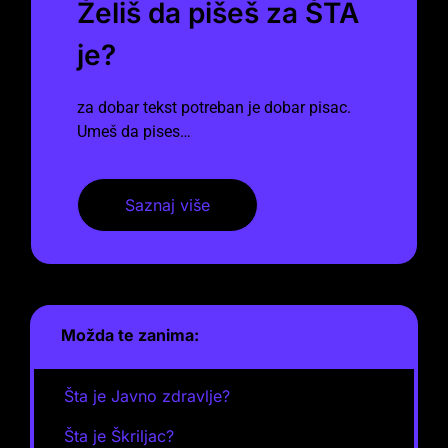
Želiš da pišeš za ŠTA
je?
za dobar tekst potreban je dobar pisac.
Umeš da pises…
Saznaj više
Možda te zanima:
Šta je Javno zdravlje?
Šta je Škriljac?