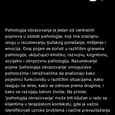
Psihologija obrazovanja je jedan od centralnih
pojmova u oblasti psihologije, koji ima značajnu
ulogu u razumevanju ljudskog ponašanja, mišljenja i
emocija. Ovaj pojam se koristi u različitim granama
psihologije, uključujući kliničku, razvojnu, kognitivnu,
socijalnu i obrazovnu psihologiju. Razumevanje
pojma ‘psihologija obrazovanja’ omogućava
psiholozima i istraživačima da analiziraju kako
pojedinci funkcionišu u različitim situacijama, kako
reaguju na stres, kako se odnose prema drugima, i
kako se razvijaju tokom života. Na primer,
‘psihologija obrazovanja’ može biti ključan u radu sa
klijentima u terapijskom kontekstu, gde je važno
identifikovati uzroke problema i načine prevazilaženja