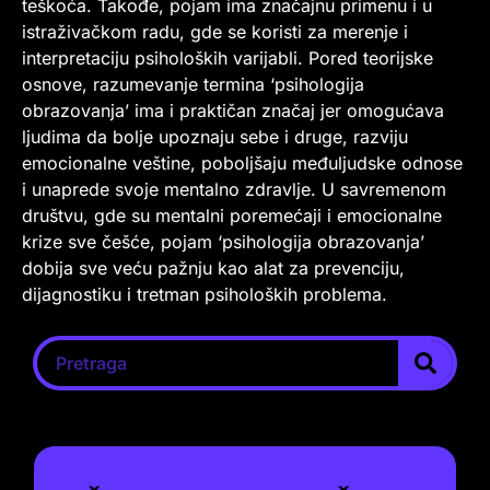
teškoća. Takođe, pojam ima značajnu primenu i u
istraživačkom radu, gde se koristi za merenje i
interpretaciju psiholoških varijabli. Pored teorijske
osnove, razumevanje termina ‘psihologija
obrazovanja’ ima i praktičan značaj jer omogućava
ljudima da bolje upoznaju sebe i druge, razviju
emocionalne veštine, poboljšaju međuljudske odnose
i unaprede svoje mentalno zdravlje. U savremenom
društvu, gde su mentalni poremećaji i emocionalne
krize sve češće, pojam ‘psihologija obrazovanja’
dobija sve veću pažnju kao alat za prevenciju,
dijagnostiku i tretman psiholoških problema.