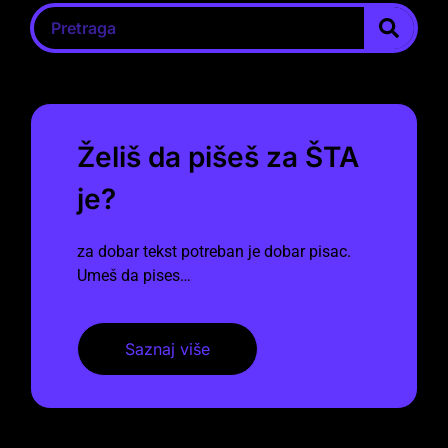
Želiš da pišeš za ŠTA
je?
za dobar tekst potreban je dobar pisac.
Umeš da pises…
Saznaj više