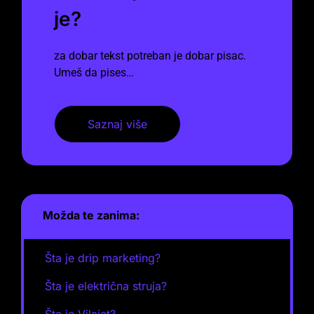
je?
za dobar tekst potreban je dobar pisac.
Umeš da pises…
Saznaj više
Možda te zanima:
Šta je drip marketing?
Šta je električna struja?