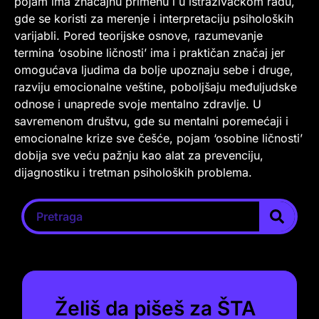
pojam ima značajnu primenu i u istraživačkom radu,
gde se koristi za merenje i interpretaciju psiholoških
varijabli. Pored teorijske osnove, razumevanje
termina ‘osobine ličnosti’ ima i praktičan značaj jer
omogućava ljudima da bolje upoznaju sebe i druge,
razviju emocionalne veštine, poboljšaju međuljudske
odnose i unaprede svoje mentalno zdravlje. U
savremenom društvu, gde su mentalni poremećaji i
emocionalne krize sve češće, pojam ‘osobine ličnosti’
dobija sve veću pažnju kao alat za prevenciju,
dijagnostiku i tretman psiholoških problema.
Želiš da pišeš za ŠTA