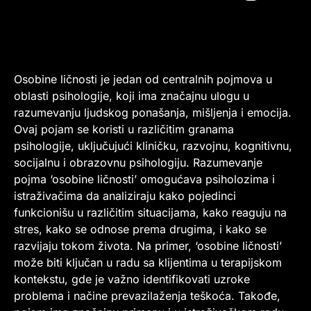
Osobine ličnosti je jedan od centralnih pojmova u
oblasti psihologije, koji ima značajnu ulogu u
razumevanju ljudskog ponašanja, mišljenja i emocija.
Ovaj pojam se koristi u različitim granama
psihologije, uključujući kliničku, razvojnu, kognitivnu,
socijalnu i obrazovnu psihologiju. Razumevanje
pojma ‘osobine ličnosti’ omogućava psiholozima i
istraživačima da analiziraju kako pojedinci
funkcionišu u različitim situacijama, kako reaguju na
stres, kako se odnose prema drugima, i kako se
razvijaju tokom života. Na primer, ‘osobine ličnosti’
može biti ključan u radu sa klijentima u terapijskom
kontekstu, gde je važno identifikovati uzroke
problema i načine prevazilaženja teškoća. Takođe,