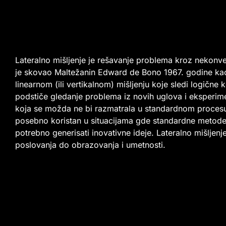
Lateralno mišljenje je rešavanje problema kroz nekonve
je skovao Maltežanin Edward de Bono 1967. godine kao
linearnom (ili vertikalnom) mišljenju koje sledi logične 
podstiče gledanje problema iz novih uglova i eksperim
koja se možda ne bi razmatrala u standardnom procesu 
posebno koristan u situacijama gde standardne metode n
potrebno generisati inovativne ideje. Lateralno mišljenj
poslovanja do obrazovanja i umetnosti.