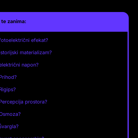
te zanima:
 fotoelektrični efekat?
Istorijski materializam?
 električni napon?
 Prihod?
 Rigips?
 Percepcija prostora?
e Osmoza?
 Švargla?