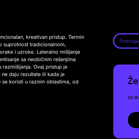
ncionalan, kreativan pristup. Termin
 suprotnost tradicionalnom,
korake i uzroke. Lateralno mišljenje
entisanje sa neobičnim rešenjima
razmišljanja. Ovaj pristup je
e daju rezultate ili kada je
Že
e se koristi u raznim oblastima, od
za do