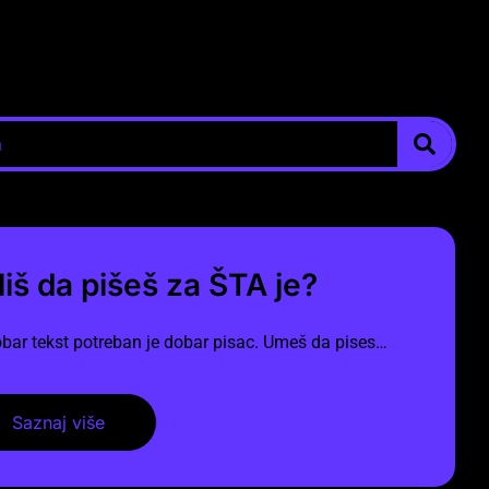
liš da pišeš za ŠTA je?
bar tekst potreban je dobar pisac. Umeš da pises…
Saznaj više