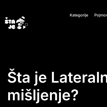
Kategorije
Pojmov
Šta je Lateral
mišljenje?