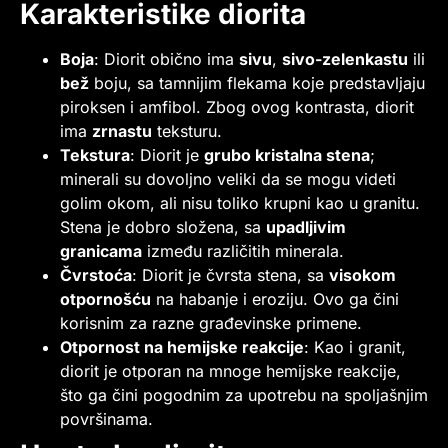
Karakteristike diorita
Boja
: Diorit obično ima
sivu
,
sivo-zelenkastu
ili
bež
boju, sa tamnijim flekama koje predstavljaju
piroksen i amfibol. Zbog ovog kontrasta, diorit
ima
zrnastu
teksturu.
Tekstura
: Diorit je
grubo kristalna stena
;
minerali su dovoljno veliki da se mogu videti
golim okom, ali nisu toliko krupni kao u granitu.
Stena je dobro složena, sa
upadljivim
granicama
između različitih minerala.
Čvrstoća
: Diorit je čvrsta stena, sa
visokom
otpornošću
na habanje i eroziju. Ovo ga čini
korisnim za razne građevinske primene.
Otpornost na hemijske reakcije
: Kao i granit,
diorit je otporan na mnoge hemijske reakcije,
što ga čini pogodnim za upotrebu na spoljašnjim
površinama.