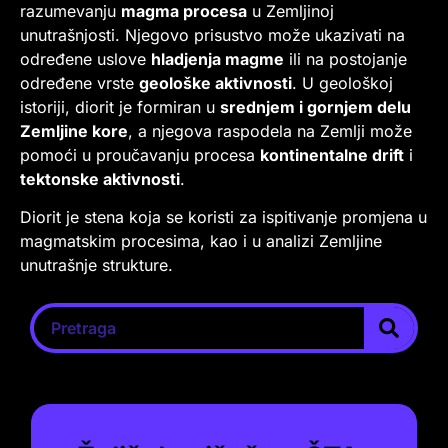
razumevanju
magma procesa
u Zemljinoj
unutrašnjosti. Njegovo prisustvo može ukazivati na
određene uslove
hladjenja magme
ili na postojanje
određene vrste
geološke aktivnosti
. U geološkoj
istoriji, diorit je formiran u
srednjem i gornjem delu
Zemljine kore
, a njegova raspodela na Zemlji može
pomoći u proučavanju procesa
kontinentalne drift
i
tektonske aktivnosti
.
Diorit je stena koja se koristi za ispitivanje promjena u
magmatskim procesima, kao i u analizi Zemljine
unutrašnje strukture.