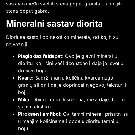
sastav između svetlih stena poput granita i tamnijih
stena poput gabra.
Mineralni sastav diorita
Diorit se sastoji od nekoliko minerala, od kojih su
najvažniji:
Plagioklaz feldspat
: Ovo je glavni mineral u
dioritu, koji čini veći deo stene i daje joj svetlu
do sivu boju.
Kvarc
: Sadrži manju količinu kvarca nego
granit, ali on i dalje doprinosi njegovoj teksturi i
boji.
Mika
: Obično crna ili srebrna, mika daje dioritu
sjajnu teksturu.
Piroksen i amfibol
: Ovi tamni minerali prisutni su
u manjim količinama i dodaju dioritu tamniju
boju.