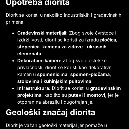
Upotreba diorita
Diorit se koristi u nekoliko industrijskih i građevinskih
primena:
Građevinski materijali
: Zbog svoje čvrstoće i
izdržljivosti, diorit se koristi za izradu
pločica
,
stepenica
,
kamena za zidove
i
ukrasnih
elemenata
.
Dekorativni kamen
: Zbog svoje estetske
privlačnosti, diorit se koristi kao dekorativni
kamen u
spomenicima
,
spomen-pločama
,
stolovima
i
kuhinjskim pultovima
.
Infrastruktura
: Diorit se koristi u
građevinskim
projektima
, kao što su
putevi
i
mostovi
, jer je
otporan na abraziju i dugotrajan je.
Geološki značaj diorita
Diorit je važan geološki materijal jer pomaže u