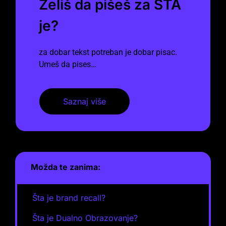
Želiš da pišeš za ŠTA
je?
za dobar tekst potreban je dobar pisac.
Umeš da pises…
Saznaj više
Možda te zanima:
Šta je brand recall?
Šta je Dualno Obrazovanje?