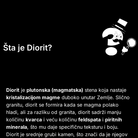
Šta je Diorit?
Diorit
je
plutonska (magmatska)
stena koja nastaje
kristalizacijom magme
duboko unutar Zemlje. Slično
granitu, diorit se formira kada se magma polako
hladi, ali za razliku od granita, diorit sadrži manju
količinu
kvarca
i veću količinu
feldspata
i
piritnih
minerala
, što mu daje specifičnu teksturu i boju.
Diorit je srednje grubi kamen, što znači da je njegov