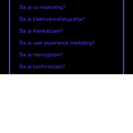
Šta je co-marketing?
Šta je Elektroencefalografija?
Šta je Klerikalizam?
Šta je user experience marketing?
Šta je Hemoglobin?
Šta je konformizam?
Šta je Monsun?