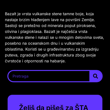
Bazalt je vrsta vulkanske stene tamne boje, koja
nastaje brzim hlađenjem lave na površini Zemlje.
Sastoji se pretežno od minerala poput piroksena,
olivina i plagioklasa. Bazalt je najčešća vrsta
vulkanske stene i nalazi se u mnogim delovima sveta,
posebno na oceanskom dnu i u vulkanskim
oblastima. Koristi se u građevinarstvu za izgradnju
puteva, zgrada i drugih infrastruktura zbog svoje
čvrstoće i otpornosti na habanje.
Želiš da pišeš za ŠTA