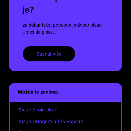
je?
za dobar tekst potreban je dobar pisac.
Umeš da pises…
Saznaj više
Možda te zanima:
Šta je Ekokritika?
Šta je Ortografija (Pravopis)?