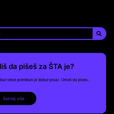
liš da pišeš za ŠTA je?
bar tekst potreban je dobar pisac. Umeš da pises…
Saznaj više