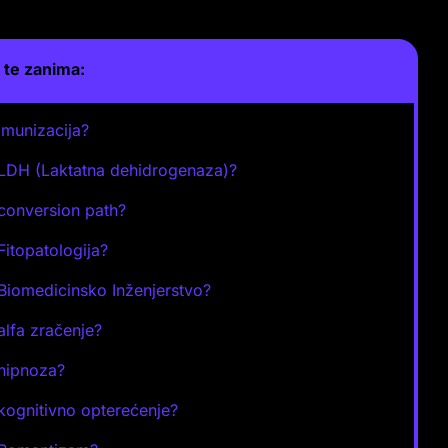
te zanima:
 Imunizacija?
 LDH (Laktatna dehidrogenaza)?
 conversion path?
 Fitopatologija?
 Biomedicinsko Inženjerstvo?
 alfa zračenje?
 hipnoza?
 kognitivno opterećenje?