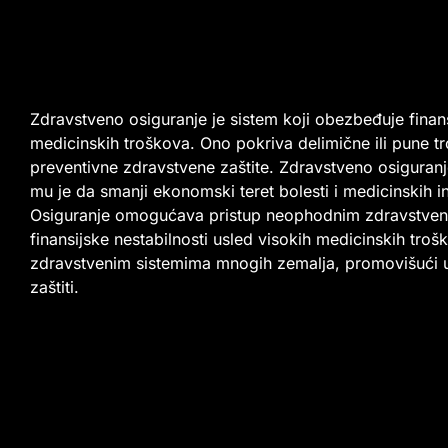
Zdravstveno osiguranje je sistem koji obezbeđuje finans
medicinskih troškova. Ono pokriva delimične ili pune tr
preventivne zdravstvene zaštite. Zdravstveno osiguranje 
mu je da smanji ekonomski teret bolesti i medicinskih i
Osiguranje omogućava pristup neophodnim zdravstveni
finansijske nestabilnosti usled visokih medicinskih troš
zdravstvenim sistemima mnogih zemalja, promovišući un
zaštiti.