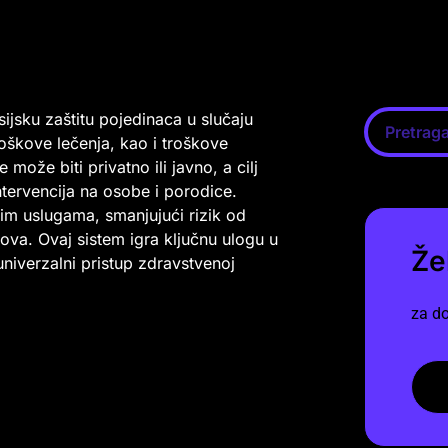
ijsku zaštitu pojedinaca u slučaju
oškove lečenja, kao i troškove
može biti privatno ili javno, a cilj
ntervencija na osobe i porodice.
m uslugama, smanjujući rizik od
kova. Ovaj sistem igra ključnu ulogu u
Že
iverzalni pristup zdravstvenoj
za do