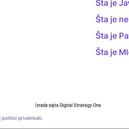
Šta je J
Šta je n
Šta je Pa
Šta je M
Kategorije
Pojmovi
Saveti
Kontakt
Izrada sajta Digital Strategy One
j
politici privatnosti
.