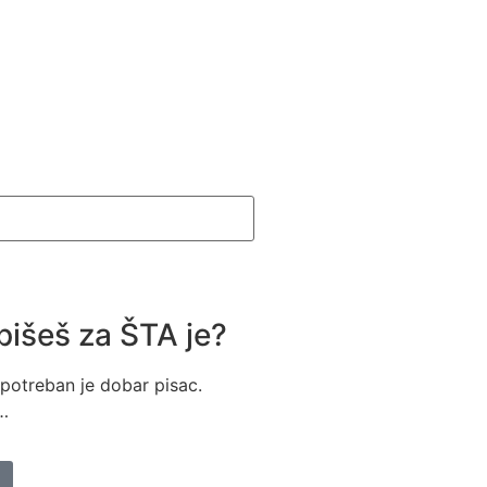
 pišeš za ŠTA je?
 potreban je dobar pisac.
…