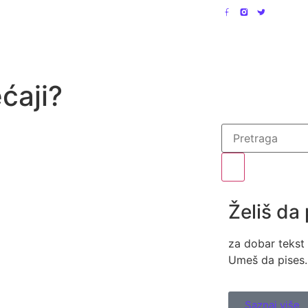
gorije
Pojmovi
Saveti
akt
ćaji?
Želiš da
za dobar tekst
Umeš da pises
Saznaj više