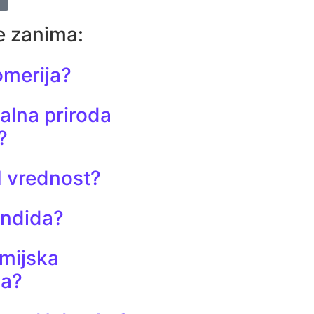
e zanima:
omerija?
ualna priroda
?
H vrednost?
andida?
emijska
ža?