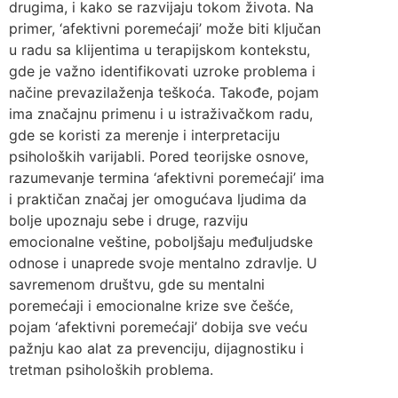
drugima, i kako se razvijaju tokom života. Na
primer, ‘afektivni poremećaji’ može biti ključan
u radu sa klijentima u terapijskom kontekstu,
gde je važno identifikovati uzroke problema i
načine prevazilaženja teškoća. Takođe, pojam
ima značajnu primenu i u istraživačkom radu,
gde se koristi za merenje i interpretaciju
psiholoških varijabli. Pored teorijske osnove,
razumevanje termina ‘afektivni poremećaji’ ima
i praktičan značaj jer omogućava ljudima da
bolje upoznaju sebe i druge, razviju
emocionalne veštine, poboljšaju međuljudske
odnose i unaprede svoje mentalno zdravlje. U
savremenom društvu, gde su mentalni
poremećaji i emocionalne krize sve češće,
pojam ‘afektivni poremećaji’ dobija sve veću
pažnju kao alat za prevenciju, dijagnostiku i
tretman psiholoških problema.