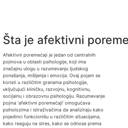
Kate
Kont
Šta je afektivni poreme
Afektivni poremećaji je jedan od centralnih
pojmova u oblasti psihologije, koji ima
značajnu ulogu u razumevanju ljudskog
ponašanja, mišljenja i emocija. Ovaj pojam se
koristi u različitim granama psihologije,
uključujući kliničku, razvojnu, kognitivnu,
socijalnu i obrazovnu psihologiju. Razumevanje
pojma ‘afektivni poremećaji’ omogućava
psiholozima i istraživačima da analiziraju kako
pojedinci funkcionišu u različitim situacijama,
kako reaguju na stres, kako se odnose prema