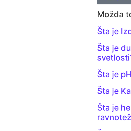
Možda t
Šta je Iz
Šta je d
svetlosti
Šta je p
Šta je K
Šta je h
ravnote