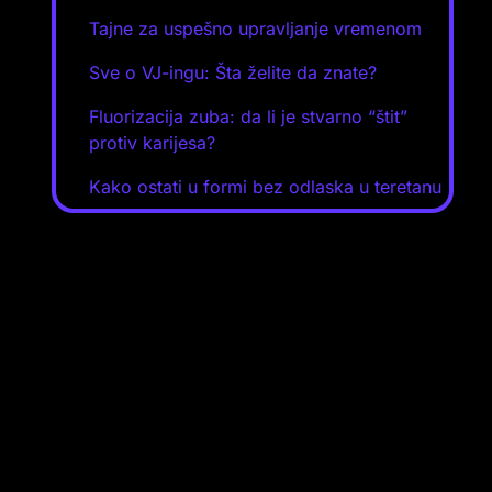
Tajne za uspešno upravljanje vremenom
Sve o VJ-ingu: Šta želite da znate?
Fluorizacija zuba: da li je stvarno “štit”
protiv karijesa?
Kako ostati u formi bez odlaska u teretanu