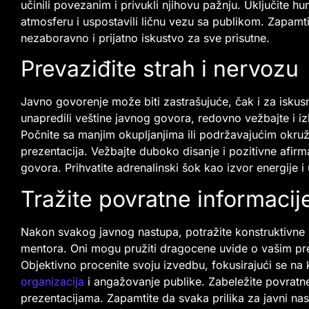
učinili povezanim i privukli njihovu pažnju. Uključite h
atmosferu i uspostavili ličnu vezu sa publikom. Zapamt
nezaboravno i prijatno iskustvo za sve prisutne.
Prevaziđite strah i nervozu
Javno govorenje može biti zastrašujuće, čak i za iskusn
unapredili veštine javnog govora, redovno vežbajte i izla
Počnite sa manjim okupljanjima ili podržavajućim okr
prezentacija. Vežbajte duboko disanje i pozitivne afirma
govora. Prihvatite adrenalinski šok kao izvor energij
Tražite povratne informacije
Nakon svakog javnog nastupa, potražite konstruktivne 
mentora. Oni mogu pružiti dragocene uvide o vašim pre
Objektivno procenite svoju izvedbu, fokusirajući se na
organizacija
i angažovanje publike. Zabeležite povratne
prezentacijama. Zapamtite da svaka prilika za javni nast