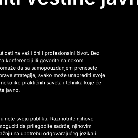
cati na vaš lični i profesionalni život. Bez
na konferenciji ili govorite na nekom
 pomaže da sa samopouzdanjem prenesete
prave strategije, svako može unaprediti svoje
ekoliko praktičnih saveta i tehnika koje će
te javno.
zumete svoju publiku. Razmotrite njihovo
mogućiti da prilagodite sadržaj njihovim
pažnju na upotrebu odgovarajućeg jezika i