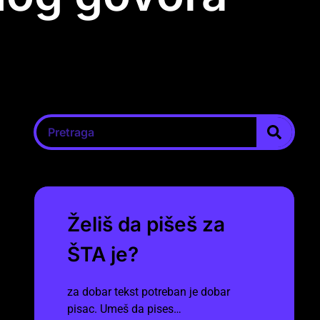
Želiš da pišeš za
ŠTA je?
za dobar tekst potreban je dobar
pisac. Umeš da pises…