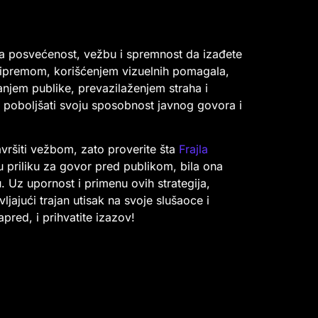
va posvećenost, vežbu i spremnost da izađete
ipremom, korišćenjem vizuelnih pomagala,
jem publike, prevazilaženjem straha i
e poboljšati svoju sposobnost javnog govora i
vršiti vežbom, zato proverite šta
Frajla
u priliku za govor pred publikom, bila ona
u. Uz upornost i primenu ovih strategija,
ljajući trajan utisak na svoje slušaoce i
pred, i prihvatite izazov!