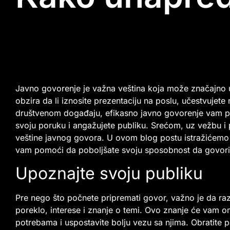
Javno govorenje je važna veština koja može značajno uti
obzira da li iznosite prezentaciju na poslu, učestvujete 
društvenom događaju, efikasno javno govorenje vam
svoju poruku i angažujete publiku. Srećom, uz vežbu i 
veštine javnog govora. U ovom blog postu istražićemo n
vam pomoći da poboljšate svoju sposobnost da govori
Upoznajte svoju publiku
Pre nego što počnete pripremati govor, važno je da ra
poreklo, interese i znanje o temi. Ovo znanje će vam o
potrebama i uspostavite bolju vezu sa njima. Obratite 