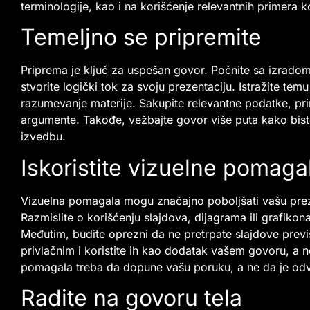
terminologije, kao i na korišćenje relevantnih primera k
Temeljno se pripremite
Priprema je ključ za uspešan govor. Počnite sa izradom 
stvorite logički tok za svoju prezentaciju. Istražite tem
razumevanje materije. Sakupite relevantne podatke, pri
argumente. Takođe, vežbajte govor više puta kako biste
izvedbu.
Iskoristite vizuelne pomaga
Vizuelna pomagala mogu značajno poboljšati vašu prezent
Razmislite o korišćenju slajdova, dijagrama ili grafikona
Međutim, budite oprezni da ne pretrpate slajdove previ
privlačnim i koristite ih kao dodatak vašem govoru, a n
pomagala treba da dopune vašu poruku, a ne da je od
Radite na govoru tela