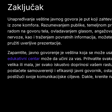
Zaključak
Unapređivanje veštine javnog govora je put koji zahte
iz zone komfora. Razumevanjem publike, temeljnom pr
radom na govoru tela, ovladavanjem glasom, angažovan
nervoze, kao i traženjem povratnih informacija, možet
pružiti uverljive prezentacije.
Zapamtite, javno govorenje je veština koja se može usa
edukativni centar
može da učini za vas.
Prihvatite svak
velika ili mala, jer svako iskustvo doprinosi vašem rast
postaćete samouvereniji i efikasniji javni govornik, ostav
postižući svoje komunikacijske ciljeve. Dakle, krenite na