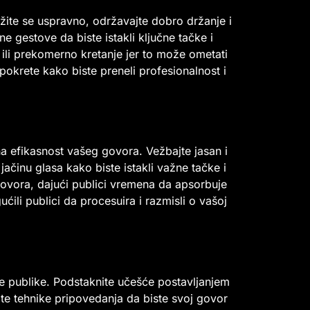
žite se uspravno, održavajte dobro držanje i
e gestove da biste istakli ključne tačke i
 ili prekomerno kretanje jer to može ometati
okrete kako biste preneli profesionalnost i
 na efikasnost vašeg govora. Vežbajte jasan i
 jačinu glasa kako biste istakli važne tačke i
govora, dajući publici vremena da apsorbuje
ćili publici da procesuira i razmisli o vašoj
e publike. Podstaknite učešće postavljanjem
stite tehnike pripovedanja da biste svoj govor