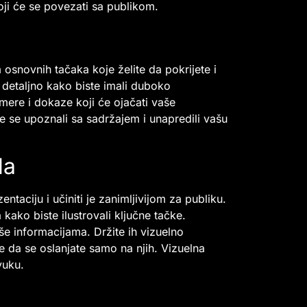
oji će se povezati sa publikom.
osnovnih tačaka koje želite da pokrijete i
u detaljno kako biste imali duboko
mere i dokaze koji će ojačati vaše
 se upoznali sa sadržajem i unapredili vašu
la
aciju i učiniti je zanimljivijom za publiku.
 kako biste ilustrovali ključne tačke.
še informacijama. Držite ih vizuelno
e da se oslanjate samo na njih. Vizuelna
vuku.