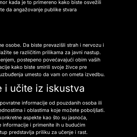
umor kada je to primereno kako biste osvežili
ite da angažovanje publike stvara
e osobe. Da biste prevazišli strah i nervozu i
žite se različitim prilikama za javni nastup.
uženjem, postepeno povećavajući obim vaših
cije kako biste smirili svoje živce pre
e i uzbuđenja umesto da vam on ometa izvedbu.
 i učite iz iskustva
povratne informacije od pouzdanih osoba ili
dnostima i oblastima koje možete poboljšati.
 konkretne aspekte kao što su jasnoća,
 informacije i primenite ih u budućim
up predstavlja priliku za učenje i rast.