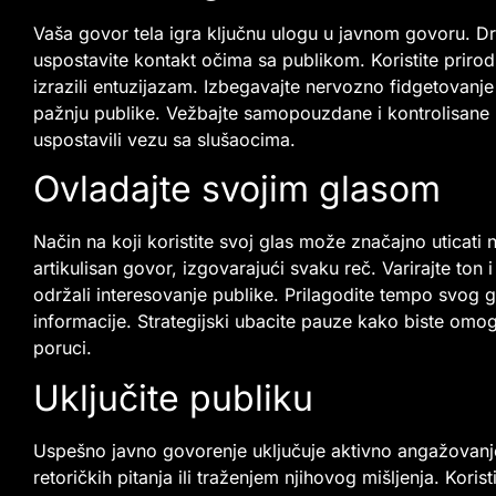
Vaša govor tela igra ključnu ulogu u javnom govoru. Dr
uspostavite kontakt očima sa publikom. Koristite prirodn
izrazili entuzijazam. Izbegavajte nervozno fidgetovanje
pažnju publike. Vežbajte samopouzdane i kontrolisane p
uspostavili vezu sa slušaocima.
Ovladajte svojim glasom
Način na koji koristite svoj glas može značajno uticati
artikulisan govor, izgovarajući svaku reč. Varirajte ton i
održali interesovanje publike. Prilagodite tempo svog 
informacije. Strategijski ubacite pauze kako biste omogu
poruci.
Uključite publiku
Uspešno javno govorenje uključuje aktivno angažovanj
retoričkih pitanja ili traženjem njihovog mišljenja. Kori