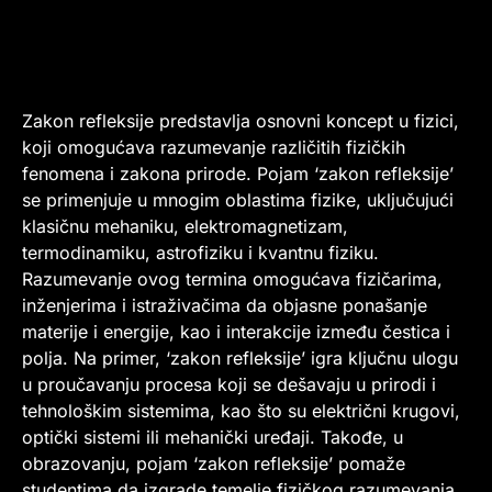
Zakon refleksije predstavlja osnovni koncept u fizici,
koji omogućava razumevanje različitih fizičkih
fenomena i zakona prirode. Pojam ‘zakon refleksije’
se primenjuje u mnogim oblastima fizike, uključujući
klasičnu mehaniku, elektromagnetizam,
termodinamiku, astrofiziku i kvantnu fiziku.
Razumevanje ovog termina omogućava fizičarima,
inženjerima i istraživačima da objasne ponašanje
materije i energije, kao i interakcije između čestica i
polja. Na primer, ‘zakon refleksije’ igra ključnu ulogu
u proučavanju procesa koji se dešavaju u prirodi i
tehnološkim sistemima, kao što su električni krugovi,
optički sistemi ili mehanički uređaji. Takođe, u
obrazovanju, pojam ‘zakon refleksije’ pomaže
studentima da izgrade temelje fizičkog razumevanja