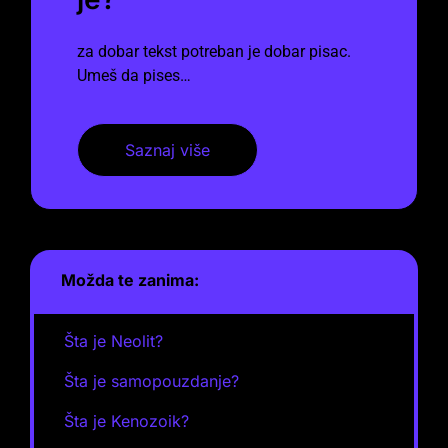
za dobar tekst potreban je dobar pisac.
Umeš da pises…
Saznaj više
Možda te zanima:
Šta je Neolit?
Šta je samopouzdanje?
Šta je Kenozoik?