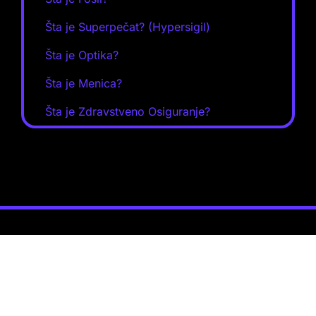
Šta je Superpečat? (Hypersigil)
Šta je Optika?
Šta je Menica?
Šta je Zdravstveno Osiguranje?