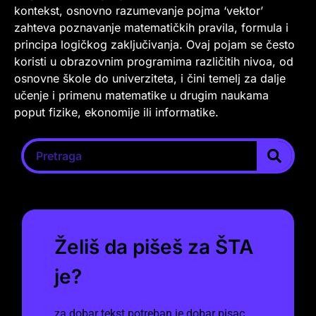
kontekst, osnovno razumevanje pojma ‘vektor’
zahteva poznavanje matematičkih pravila, formula i
principa logičkog zaključivanja. Ovaj pojam se često
koristi u obrazovnim programima različitih nivoa, od
osnovne škole do univerziteta, i čini temelj za dalje
učenje i primenu matematike u drugim naukama
poput fizike, ekonomije ili informatike.
Želiš da pišeš za ŠTA
je?
za dobar tekst potreban je dobar pisac.