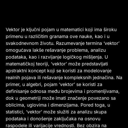
Vektor je ključni pojam u matematici koji ima široku
primenu u različitim granama ove nauke, kao i u
svakodnevnom životu. Razumevanje termina ‘vektor’
omogućava lakše rešavanje problema, analizu
podataka, kao i razvijanje logičkog mišljenja. U
matematičkoj teoriji, ‘vektor’ može predstavljati
apstraktni koncept koji se koristi za modelovanje
realnih pojava ili rešavanje kompleksnih jednačina. Na
primer, u algebri, pojam ‘vektor’ se koristi za
definisanje odnosa među brojevima i promenljivama,
dok u geometriji može imati značenje povezano sa
oblicima, uglovima i dimenzijama. Pored toga, u
statistici, ‘vektor’ može služiti za analizu skupa
podataka i donošenje zaključaka na osnovu
raspodele ili varijacije vrednosti. Bez obzira na