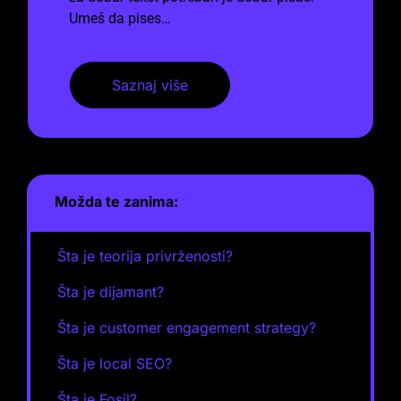
Umeš da pises…
Saznaj više
Možda te zanima:
Šta je teorija privrženosti?
Šta je dijamant?
Šta je customer engagement strategy?
Šta je local SEO?
Šta je Fosil?