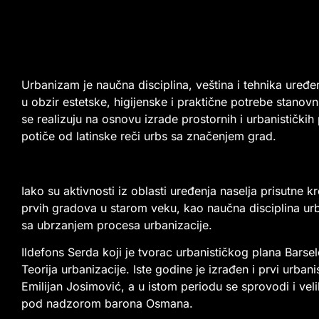
Urbanizam je naučna disciplina, veština i tehnika uređen
u obzir estetske, higijenske i praktične potrebe stanovn
se realizuju na osnovu izrade prostornih i urbanistički
potiče od latinske reči urbs sa značenjem grad.
Iako su aktivnosti iz oblasti uređenja naselja prisutne 
prvih gradova u starom veku, kao naučna disciplina ur
sa ubrzanjem procesa urbanizacije.
Ildefons Serda koji je tvorac urbanističkog plana Barse
Teorija urbanizacije. Iste godine je izrađen i prvi urbani
Emilijan Josimović, a u istom periodu se sprovodi i vel
pod nadzorom barona Osmana.