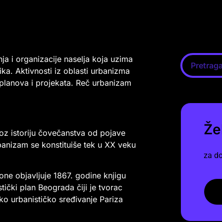
ja i organizacije naselja koja uzima
ika. Aktivnosti iz oblasti urbanizma
h planova i projekata. Reč urbanizam
Že
kroz istoriju čovečanstva od pojave
banizam se konstituiše tek u XX veku
za do
lone objavljuje 1867. godine knjigu
stički plan Beograda čiji je tvorac
iko urbanističko sređivanje Pariza