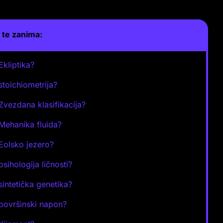
te zanima:
Ekliptika?
 stoichiometrija?
 Zvezdana klasifikacija?
 Mehanika fluida?
 Eolsko jezero?
psihologija ličnosti?
 sintetička genetika?
 površinski napon?