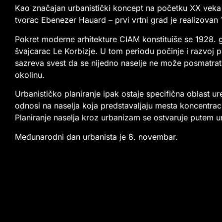
Kao značajan urbanistički koncept na početku XX veka m
tvorac Ebenezer Hauard – prvi vrtni grad je realizovan
Pokret moderne arhitekture CIAM konstituiše se 1928. go
švajcarac Le Korbizje. U tom periodu počinje i razvoj 
sazreva svest da se nijedno naselje ne može posmatrat
okolinu.
Urbanističko planiranje ipak ostaje specifična oblast u
odnosi na naselja koja predstavaljaju mesta koncentracij
Planiranje naselja kroz urbanizam se ostvaruje putem u
Međunarodni dan urbanista je 8. novembar.