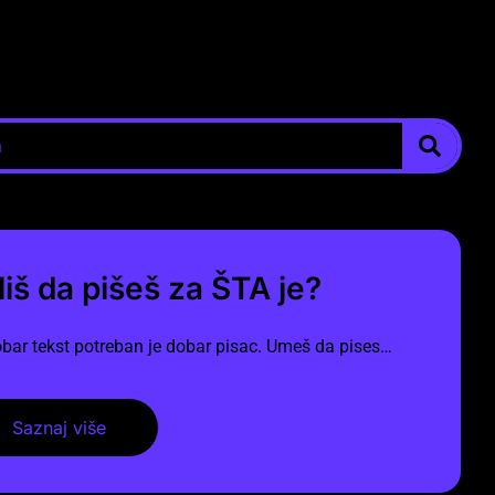
liš da pišeš za ŠTA je?
bar tekst potreban je dobar pisac. Umeš da pises…
Saznaj više