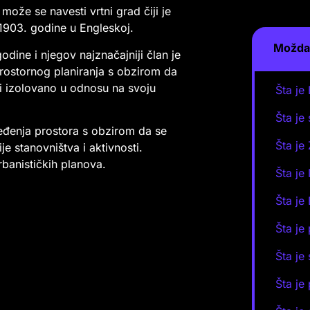
ože se navesti vrtni grad čiji je
 1903. godine u Engleskoj.
Možda 
dine i njegov najznačajniji član je
prostornog planiranja s obzirom da
i izolovano u odnosu na svoju
Šta je 
Šta je
ređenja prostora s obzirom da se
Šta je
e stanovništva i aktivnosti.
rbanističkih planova.
Šta je
Šta je
Šta je 
Šta je
Šta je