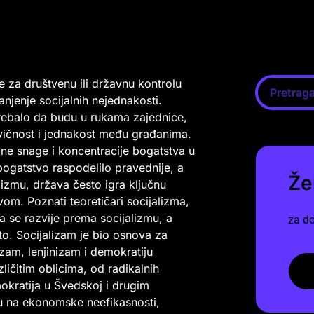
že za društvenu ili državnu kontrolu
njenje socijalnih nejednakosti.
 trebalo da budu u rukama zajednice,
avičnost i jednakost među građanima.
dne snage i koncentracije bogatstva u
ogatstvo raspodelilo pravednije, a
Že
alizmu, država često igra ključnu
om. Poznati teoretičari socijalizma,
a se razvije prema socijalizmu, a
za do
to. Socijalizam je bio osnova za
izam, lenjinizam i demokratiju
zličitim oblicima, od radikalnih
mokratija u Švedskoj i drugim
ju na ekonomske neefikasnosti,