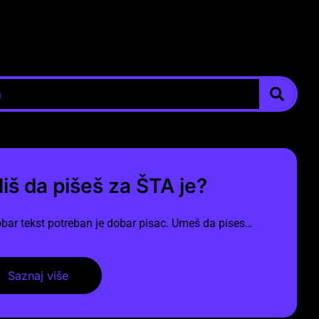
liš da pišeš za ŠTA je?
bar tekst potreban je dobar pisac. Umeš da pises…
Saznaj više