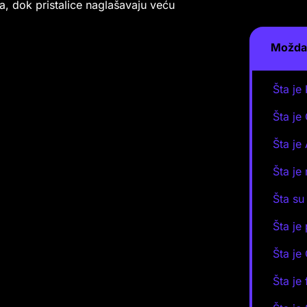
a, dok pristalice naglašavaju veću
Možda 
Šta je
Šta je
Šta je
Šta je
Šta su
Šta je
Šta je
Šta je