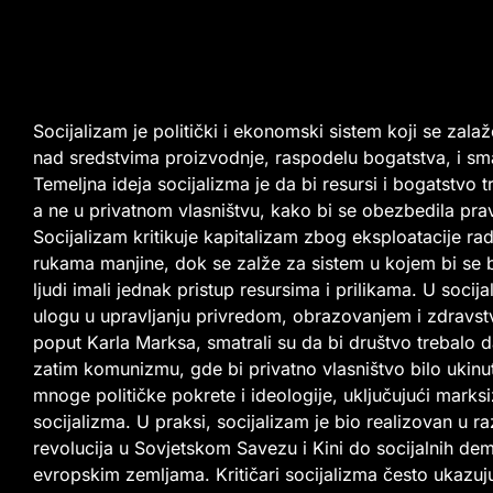
Socijalizam je politički i ekonomski sistem koji se zala
nad sredstvima proizvodnje, raspodelu bogatstva, i sma
Temeljna ideja socijalizma je da bi resursi i bogatstvo
a ne u privatnom vlasništvu, kako bi se obezbedila pr
Socijalizam kritikuje kapitalizam zbog eksploatacije ra
rukama manjine, dok se zalže za sistem u kojem bi se b
ljudi imali jednak pristup resursima i prilikama. U socij
ulogu u upravljanju privredom, obrazovanjem i zdravstv
poput Karla Marksa, smatrali su da bi društvo trebalo d
zatim komunizmu, gde bi privatno vlasništvo bilo ukinu
mnoge političke pokrete i ideologije, uključujući marks
socijalizma. U praksi, socijalizam je bio realizovan u ra
revolucija u Sovjetskom Savezu i Kini do socijalnih de
evropskim zemljama. Kritičari socijalizma često ukazu