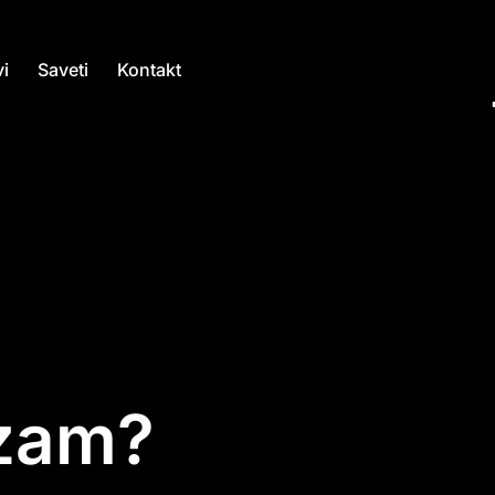
i
Saveti
Kontakt
izam?