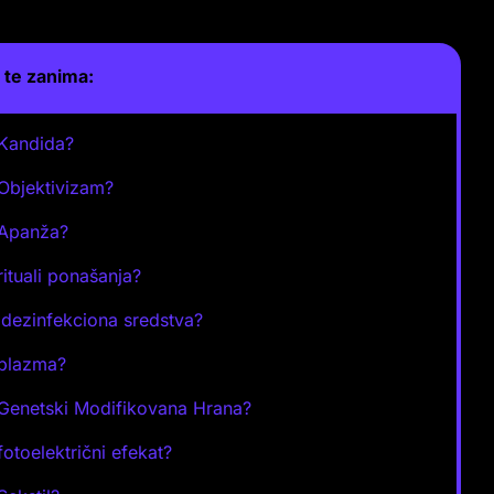
te zanima:
 Kandida?
 Objektivizam?
 Apanža?
 rituali ponašanja?
 dezinfekciona sredstva?
 plazma?
 Genetski Modifikovana Hrana?
 fotoelektrični efekat?