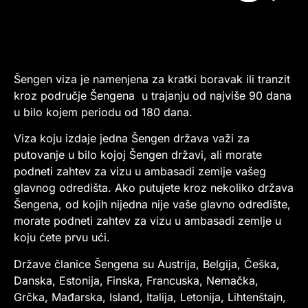
Šengen viza je namenjena za kratki boravak ili tranzit
kroz područje Šengena u trajanju od najviše 90 dana
u bilo kojem periodu od 180 dana.
Viza koju izdaje jedna Šengen država važi za
putovanje u bilo kojoj Šengen državi, ali morate
podneti zahtev za vizu u ambasadi zemlje vašeg
glavnog odredišta. Ako putujete kroz nekoliko država
Šengena, od kojih nijedna nije vaše glavno odredište,
morate podneti zahtev za vizu u ambasadi zemlje u
koju ćete prvu ući.
Države članice Šengena su Austrija, Belgija, Češka,
Danska, Estonija, Finska, Francuska, Nemačka,
Grčka, Mađarska, Island, Italija, Letonija, Lihtenštajn,