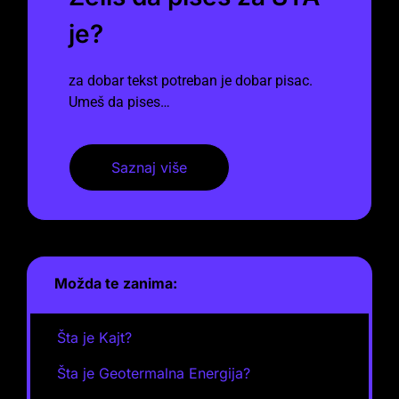
je?
za dobar tekst potreban je dobar pisac.
Umeš da pises…
Saznaj više
Možda te zanima:
Šta je Kajt?
Šta je Geotermalna Energija?