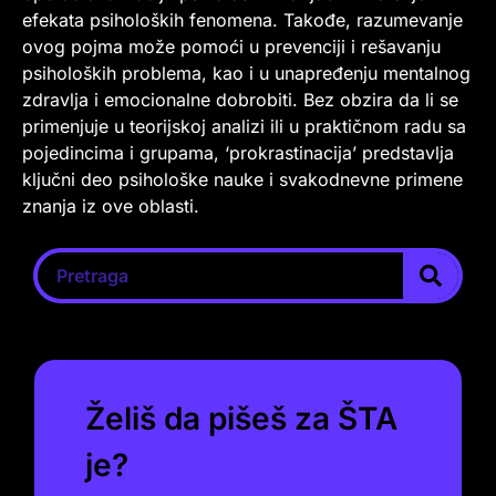
efekata psiholoških fenomena. Takođe, razumevanje
ovog pojma može pomoći u prevenciji i rešavanju
psiholoških problema, kao i u unapređenju mentalnog
zdravlja i emocionalne dobrobiti. Bez obzira da li se
primenjuje u teorijskoj analizi ili u praktičnom radu sa
pojedincima i grupama, ‘prokrastinacija’ predstavlja
ključni deo psihološke nauke i svakodnevne primene
znanja iz ove oblasti.
Želiš da pišeš za ŠTA
je?