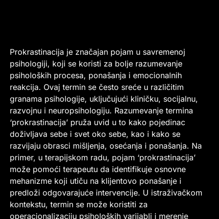
Prokrastinacija je značajan pojam u savremenoj
psihologiji, koji se koristi za bolje razumevanje
psiholoških procesa, ponašanja i emocionalnih
reakcija. Ovaj termin se često sreće u različitim
granama psihologije, uključujući kliničku, socijalnu,
razvojnu i neuropsihologiju. Razumevanje termina
‘prokrastinacija’ pruža uvid u to kako pojedinac
doživljava sebe i svet oko sebe, kao i kako se
razvijaju obrasci mišljenja, osećanja i ponašanja. Na
primer, u terapijskom radu, pojam ‘prokrastinacija’
može pomoći terapeutu da identifikuje osnovne
mehanizme koji utiču na klijentovo ponašanje i
predloži odgovarajuće intervencije. U istraživačkom
kontekstu, termin se može koristiti za
operacionalizaciju psiholoških varijabli i merenje