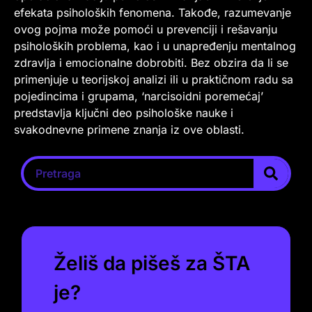
efekata psiholoških fenomena. Takođe, razumevanje
ovog pojma može pomoći u prevenciji i rešavanju
psiholoških problema, kao i u unapređenju mentalnog
zdravlja i emocionalne dobrobiti. Bez obzira da li se
primenjuje u teorijskoj analizi ili u praktičnom radu sa
pojedincima i grupama, ‘narcisoidni poremećaj’
predstavlja ključni deo psihološke nauke i
svakodnevne primene znanja iz ove oblasti.
Želiš da pišeš za ŠTA
je?