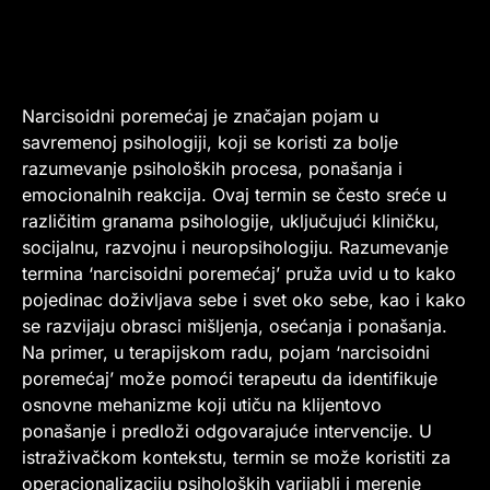
Narcisoidni poremećaj je značajan pojam u
savremenoj psihologiji, koji se koristi za bolje
razumevanje psiholoških procesa, ponašanja i
emocionalnih reakcija. Ovaj termin se često sreće u
različitim granama psihologije, uključujući kliničku,
socijalnu, razvojnu i neuropsihologiju. Razumevanje
termina ‘narcisoidni poremećaj’ pruža uvid u to kako
pojedinac doživljava sebe i svet oko sebe, kao i kako
se razvijaju obrasci mišljenja, osećanja i ponašanja.
Na primer, u terapijskom radu, pojam ‘narcisoidni
poremećaj’ može pomoći terapeutu da identifikuje
osnovne mehanizme koji utiču na klijentovo
ponašanje i predloži odgovarajuće intervencije. U
istraživačkom kontekstu, termin se može koristiti za
operacionalizaciju psiholoških varijabli i merenje