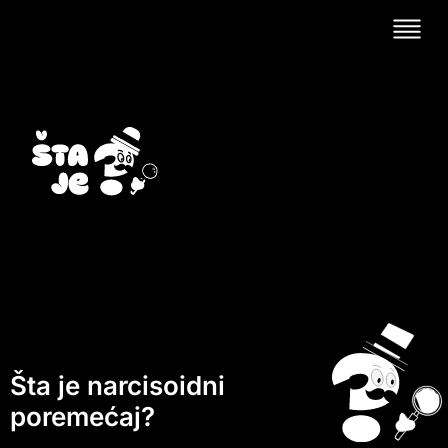
Šta je narcisoidni
poremećaj?