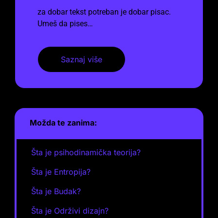
za dobar tekst potreban je dobar pisac.
Umeš da pises…
Saznaj više
Možda te zanima:
Šta je psihodinamička teorija?
Šta je Entropija?
Šta je Budak?
Šta je Održivi dizajn?