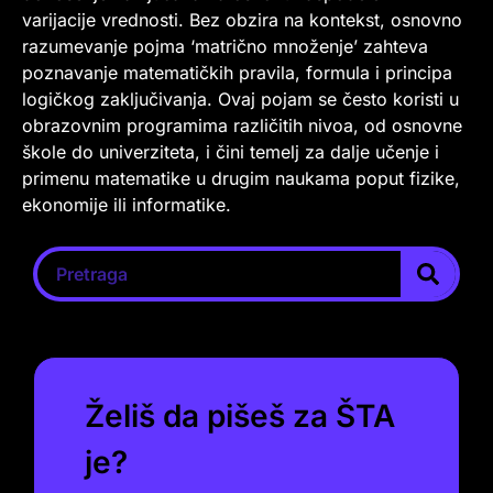
varijacije vrednosti. Bez obzira na kontekst, osnovno
razumevanje pojma ‘matrično množenje’ zahteva
poznavanje matematičkih pravila, formula i principa
logičkog zaključivanja. Ovaj pojam se često koristi u
obrazovnim programima različitih nivoa, od osnovne
škole do univerziteta, i čini temelj za dalje učenje i
primenu matematike u drugim naukama poput fizike,
ekonomije ili informatike.
Želiš da pišeš za ŠTA
je?