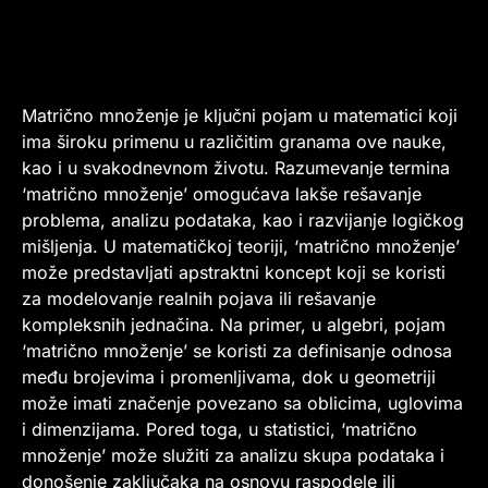
Matrično množenje je ključni pojam u matematici koji
ima široku primenu u različitim granama ove nauke,
kao i u svakodnevnom životu. Razumevanje termina
‘matrično množenje’ omogućava lakše rešavanje
problema, analizu podataka, kao i razvijanje logičkog
mišljenja. U matematičkoj teoriji, ‘matrično množenje’
može predstavljati apstraktni koncept koji se koristi
za modelovanje realnih pojava ili rešavanje
kompleksnih jednačina. Na primer, u algebri, pojam
‘matrično množenje’ se koristi za definisanje odnosa
među brojevima i promenljivama, dok u geometriji
može imati značenje povezano sa oblicima, uglovima
i dimenzijama. Pored toga, u statistici, ‘matrično
množenje’ može služiti za analizu skupa podataka i
donošenje zaključaka na osnovu raspodele ili