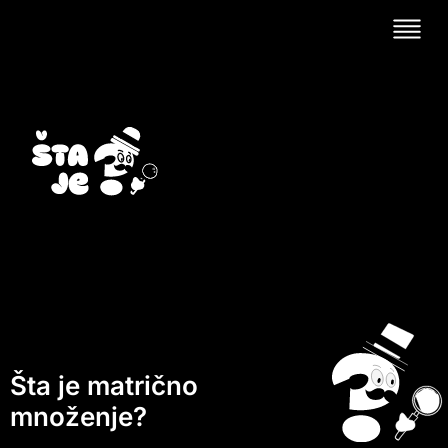
Šta je matrično
množenje?