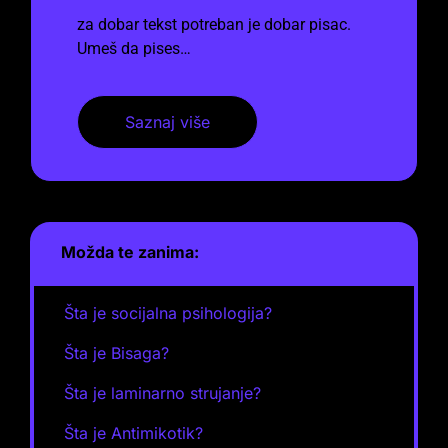
za dobar tekst potreban je dobar pisac.
Umeš da pises…
Saznaj više
Možda te zanima:
Šta je socijalna psihologija?
Šta je Bisaga?
Šta je laminarno strujanje?
Šta je Antimikotik?