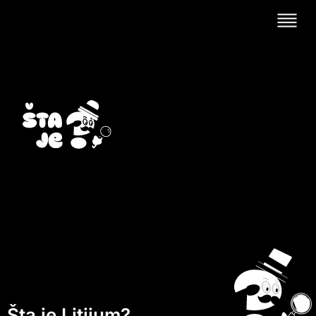
Šta je Litijum?