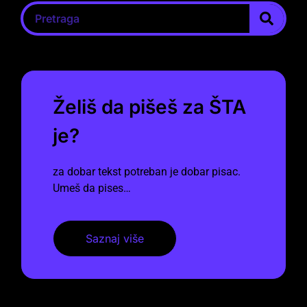
Želiš da pišeš za ŠTA
je?
za dobar tekst potreban je dobar pisac.
Umeš da pises…
Saznaj više