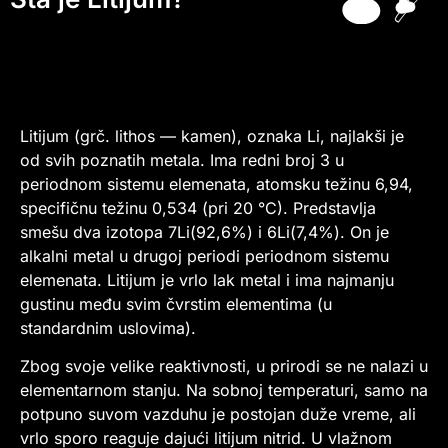
Litijum (grč. lithos — kamen), oznaka Li, najlakši je
od svih poznatih metala. Ima redni broj 3 u
periodnom sistemu elemenata, atomsku težinu 6,94,
specifičnu težinu 0,534 (pri 20 °C). Predstavlja
smešu dva izotopa 7Li(92,6%) i 6Li(7,4%). On je
alkalni metal u drugoj periodi periodnom sistemu
elemenata. Litijum je vrlo lak metal i ima najmanju
gustinu među svim čvrstim elementima (u
standardnim uslovima).
Zbog svoje velike reaktivnosti, u prirodi se ne nalazi u
elementarnom stanju. Na sobnoj temperaturi, samo na
potpuno suvom vazduhu je postojan duže vreme, ali
vrlo sporo reaguje dajući litijum nitrid. U vlažnom