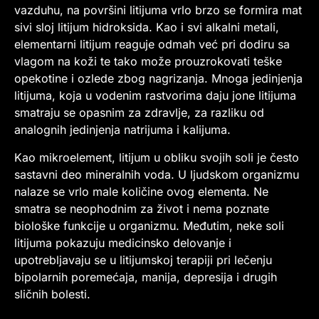
vazduhu, na površini litijuma vrlo brzo se formira mat
sivi sloj litijum hidroksida. Kao i svi alkalni metali,
elementarni litijum reaguje odmah već pri dodiru sa
vlagom na koži te tako može prouzrokovati teške
opekotine i ozlede zbog nagrizanja. Mnoga jedinjenja
litijuma, koja u vodenim rastvorima daju jone litijuma
smatraju se opasnim za zdravlje, za razliku od
analognih jedinjenja natrijuma i kalijuma.
Kao mikroelement, litijum u obliku svojih soli je često
sastavni deo mineralnih voda. U ljudskom organizmu
nalaze se vrlo male količine ovog elementa. Ne
smatra se neophodnim za život i nema poznate
biološke funkcije u organizmu. Međutim, neke soli
litijuma pokazuju medicinsko delovanje i
upotrebljavaju se u litijumskoj terapiji pri lečenju
bipolarnih poremećaja, manija, depresija i drugih
sličnih bolesti.