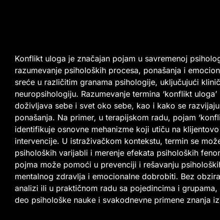
Konflikt uloga je značajan pojam u savremenoj psihologij
razumevanje psiholoških procesa, ponašanja i emocional
sreće u različitim granama psihologije, uključujući klinič
neuropsihologiju. Razumevanje termina ‘konflikt uloga’
doživljava sebe i svet oko sebe, kao i kako se razvijaju
ponašanja. Na primer, u terapijskom radu, pojam ‘konf
identifikuje osnovne mehanizme koji utiču na klijentov
intervencije. U istraživačkom kontekstu, termin se može 
psiholoških varijabli i merenje efekata psiholoških f
pojma može pomoći u prevenciji i rešavanju psihološki
mentalnog zdravlja i emocionalne dobrobiti. Bez obzira d
analizi ili u praktičnom radu sa pojedincima i grupama, ‘
deo psihološke nauke i svakodnevne primene znanja iz 