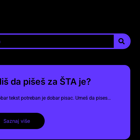
liš da pišeš za ŠTA je?
bar tekst potreban je dobar pisac. Umeš da pises…
Saznaj više