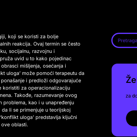
i, koji se koristi za bolje
nih reakcija. Ovaj termin se često
ku, socijalnu, razvojnu i
 pruža uvid u to kako pojedinac
 obrasci mišljenja, osećanja i
likt uloga’ može pomoći terapeutu da
Že
o ponašanje i predloži odgovarajuće
koristiti za operacionalizaciju
enomena. Takođe, razumevanje ovog
za do
h problema, kao i u unapređenju
a li se primenjuje u teorijskoj
konflikt uloga’ predstavlja ključni
ove oblasti.