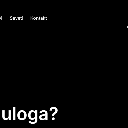
i
Saveti
Kontakt
t uloga?