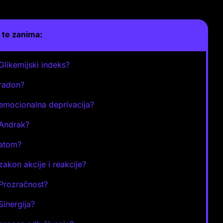
te zanima:
 Glikemijski indeks?
 radon?
 emocionalna deprivacija?
 Andrak?
 atom?
 zakon akcije i reakcije?
 Prozračnost?
Sinergija?