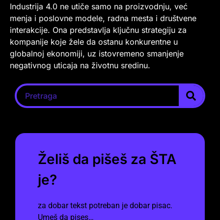
Industrija 4.0 ne utiče samo na proizvodnju, već
menja i poslovne modele, radna mesta i društvene
interakcije. Ona predstavlja ključnu strategiju za
kompanije koje žele da ostanu konkurentne u
globalnoj ekonomiji, uz istovremeno smanjenje
negativnog uticaja na životnu sredinu.
Želiš da pišeš za ŠTA
je?
za dobar tekst potreban je dobar pisac.
Umeš da pises…