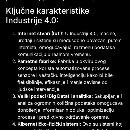
Ključne karakteristike
Industrije 4.0:
Internet stvari (IoT):
U Industriji 4.0, mašine,
uređaji i sistemi su međusobno povezani putem
interneta, omogućavajući razmenu podataka i
komunikaciju u realnom vremenu.
Pametne fabrike:
Fabrike u okviru ovog
koncepta koriste automatizovane procese,
senzore i veštačku inteligenciju kako bi bile
fleksibilnije, efikasnije i manje zavisne od
ljudske intervencije.
Veliki podaci (Big Data) i analitika:
Sakupljanje i
analiza ogromnih količina podataka omogućava
donošenje informisanih odluka, optimizaciju
procesa i prediktivno održavanje opreme.
Kibernetičko-fizički sistemi:
Ovo su sistemi koji