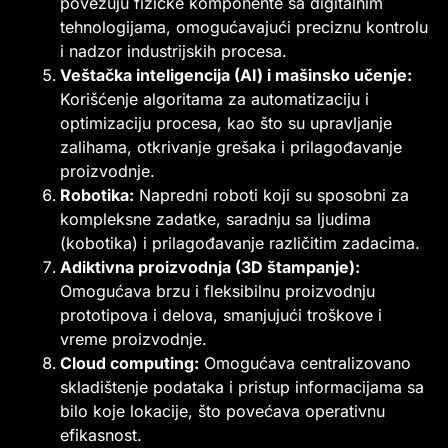
povezuju fizičke komponente sa digitalnim
tehnologijama, omogućavajući preciznu kontrolu
i nadzor industrijskih procesa.
Veštačka inteligencija (AI) i mašinsko učenje:
Korišćenje algoritama za automatizaciju i
optimizaciju procesa, kao što su upravljanje
zalihama, otkrivanje grešaka i prilagođavanje
proizvodnje.
Robotika:
Napredni roboti koji su sposobni za
kompleksne zadatke, saradnju sa ljudima
(kobotika) i prilagođavanje različitim zadacima.
Adiktivna proizvodnja (3D štampanje):
Omogućava brzu i fleksibilnu proizvodnju
prototipova i delova, smanjujući troškove i
vreme proizvodnje.
Cloud computing:
Omogućava centralizovano
skladištenje podataka i pristup informacijama sa
bilo koje lokacije, što povećava operativnu
efikasnost.