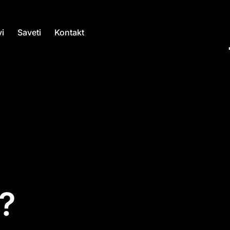
i
Saveti
Kontakt
k?