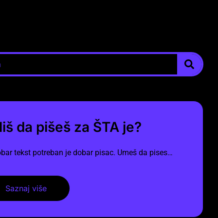
liš da pišeš za ŠTA je?
bar tekst potreban je dobar pisac. Umeš da pises…
Saznaj više