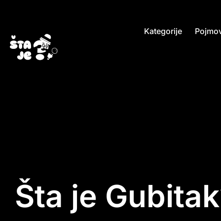
Kategorije
Pojmov
Šta je Gubita