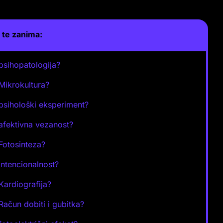
te zanima:
 psihopatologija?
 Mikrokultura?
 psihološki eksperiment?
 afektivna vezanost?
 Fotosinteza?
 Intencionalnost?
 Kardiografija?
 Račun dobiti i gubitka?