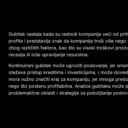
Gubitak nastaje kada su rashodi kompanije veći od pri
profita i predstavlja znak da kompanija troši više nego
zbog različitih faktora, kao što su visoki troškovi proi
recesija ili loše upravljanje resursima.
Kontinuirani gubitak može ugroziti poslovanje, jer smanj
otežava pristup kreditima i investicijama, i može dove
mora nužno značiti kraj za kompaniju, jer mnoga predu
nego što postanu profitabilna. Analiza gubitaka može p
problematične oblasti i strategije za poboljšanje poslov