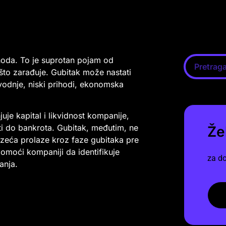
hoda. To je suprotan pojam od
 što zarađuje. Gubitak može nastati
zvodnje, niski prihodi, ekonomska
uje kapital i likvidnost kompanije,
sti do bankrota. Gubitak, međutim, ne
Že
zeća prolaze kroz faze gubitaka pre
omoći kompaniji da identifikuje
za do
anja.