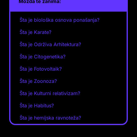
Možda te zanima:
Šta je biološka osnova ponašanja?
Šta je Karate?
Šta je Održiva Arhitektura?
Šta je Citogenetika?
Šta je Fotovoltaik?
Šta je Zoonoza?
Šta je Kulturni relativizam?
Šta je Habitus?
Šta je hemijska ravnoteža?