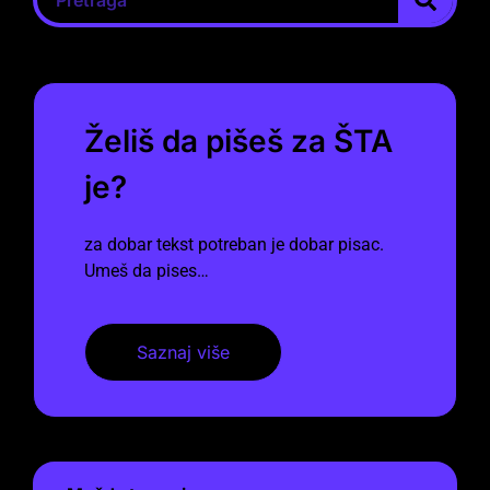
Želiš da pišeš za ŠTA
je?
za dobar tekst potreban je dobar pisac.
Umeš da pises…
Saznaj više