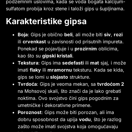
podzemnim uslovima, kada se voda bogata kalcijum-
sulfatom probija kroz stene i taloži gips u šupljinama.
Karakteristike gipsa
Boja
: Gips je obično
beli
, ali može biti
siv
,
rozi
ili
crvenkast
u zavisnosti od prisutnih impureta.
Ponekad se pojavljuje i u
prozirnim
oblicima,
kao što su
gipski kristali
.
Tekstura
: Gips ima
sedefasti
ili
mat
sjaj, i može
imati
flaky
ili
mramornu
teksturu. Kada se kida,
gips se lomi u
slojasto
strukture.
Tvrdoća
: Gips je veoma mekan, sa
tvrdoćom 2
na Mohsovoj skali, što znači da je lako grebati
noktima. Ovo svojstvo čini gips pogodnim za
umetničke i dekorativne primene.
Poroznost
: Gips može biti porozan, ali ima
dobru sposobnost da upija
vodu
, što je razlog
zašto može imati svojstva koja omogućavaju