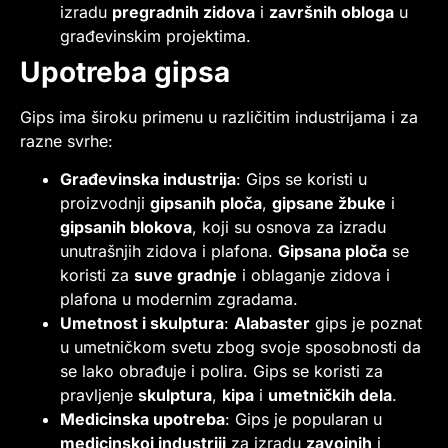
izradu
pregradnih zidova
i
završnih obloga
u
građevinskim projektima.
Upotreba gipsa
Gips ima široku primenu u različitim industrijama i za
razne svrhe:
Građevinska industrija
: Gips se koristi u
proizvodnji
gipsanih ploča
,
gipsane žbuke
i
gipsanih blokova
, koji su osnova za izradu
unutrašnjih zidova i plafona.
Gipsana ploča
se
koristi za
suve gradnje
i oblaganje zidova i
plafona u modernim zgradama.
Umetnost i skulptura
:
Alabaster
gips je poznat
u umetničkom svetu zbog svoje sposobnosti da
se lako obrađuje i polira. Gips se koristi za
pravljenje
skulptura
,
kipa
i
umetničkih dela
.
Medicinska upotreba
: Gips je popularan u
medicinskoj industriji
za izradu
zavojnih
i