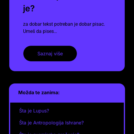
je?
za dobar tekst potreban je dobar pisac.
Umeš da pises…
Saznaj više
Možda te zanima:
Šta je Lupus?
Šta je Antropologija Ishrane?