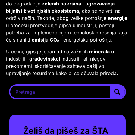
do degradacije
zelenih površina
i
ugrožavanja
biljnih i životinjskih ekosistema
, ako se ne vrši na
održiv način. Takođe, zbog velike potrošnje
energije
u procesu proizvodnje gipsa u industriji, postoji
potreba za implementacijom tehnoloških rešenja koja
će smanjiti
emisiju CO₂
i energetsku potrošnju.
U celini, gips je jedan od najvažnijih
minerala
u
industriji i
građevinskoj
industriji, ali njegov
prekomerni iskorišćavanje zahteva pažljivo
upravljanje resursima kako bi se očuvala priroda.
Želiš da pišeš za ŠTA