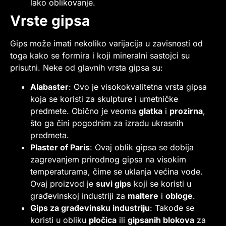
lako oblikovanje.
Vrste gipsa
Gips može imati nekoliko varijacija u zavisnosti od
toga kako se formira i koji mineralni sastojci su
prisutni. Neke od glavnih vrsta gipsa su:
Alabaster
: Ovo je visokokvalitetna vrsta gipsa
koja se koristi za skulpture i umetničke
predmete. Obično je veoma
glatka
i
prozirna
,
što ga čini pogodnim za izradu ukrasnih
predmeta.
Plaster of Paris
: Ovaj oblik gipsa se dobija
zagrevanjem prirodnog gipsa na visokim
temperaturama, čime se uklanja većina vode.
Ovaj proizvod je
suvi gips
koji se koristi u
građevinskoj industriji za
maltere
i
obloge
.
Gips za građevinsku industriju
: Takođe se
koristi u obliku
pločica
ili
gipsanih blokova
za