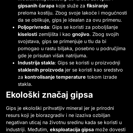
gipsanih čarapa
koje služe za
fiksiranje
preloma kostiju. Zbog svoje lakoće i mogućnosti
da se oblikuje, gips je idealan za ovu primenu.
Poljoprivreda
: Gips se koristi za poboljšanje
kiselosti
zemljišta i kao
gnojivo
. Zbog svojih
svojstava, gips se primenjuje u tlu da bi
pomogao u rastu biljaka, posebno u područjima
gde je prisutan višak natrijuma.
Industrija stakla
: Gips se koristi u proizvodnji
staklenih proizvoda
jer se koristi kao sredstvo
za
kontrolisanje temperature
tokom izrade
stakla.
Ekološki značaj gipsa
Gips je ekološki prihvatljiv mineral jer je prirodni
resurs koji je biorazgradiv i ne izaziva ozbiljan
negativan uticaj na životnu sredinu kada se koristi u
industriji. Međutim,
eksploatacija gipsa
može dovesti