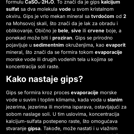
formulu
CaSO₄·2H₂O
. To znači da je gips
kalcijum
sulfat
sa dva molekula
vode
u svom kristalnom
okviru. Gips je vrlo mekan mineral sa
tvrdoćom
od
2
na Mohsovoj skali, što znači da je lak za obradu i
oblikovanje. Obično je
bele
,
sive
ili
crvene
boje, a
ponekad može biti i
proziran
. Gips se prirodno
pojavljuje u
sedimentnim
okruženjima, kao
evaporit
mineral, što znači da se formira tokom
evaporacije
morske vode ili drugih vodenih tela u kojima se
koncentracija soli raste.
Kako nastaje gips?
Gips se formira kroz proces
evaporacije
morske
vode u suvim i toplim klimama, kada voda u
slanim
jezerima, jezerima ili morima isparava, ostavljajući za
sobom naslage soli. U tim uslovima, koncentracija
kalcijum-sulfata postepeno raste, što omogućava
stvaranje
gipsa
. Takođe, može nastati i u vlažnim