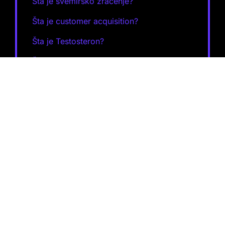
Šta je svemirsko zračenje?
Šta je customer acquisition?
Šta je Testosteron?
Šta je paleoklimatologija?
Šta je Predrasuda?
Šta je Optika?
Šta je Gušt?