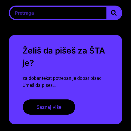
Želiš da pišeš za ŠTA
je?
za dobar tekst potreban je dobar pisac.
Umeš da pises…
Saznaj više