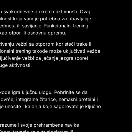
ju svakodnevne pokrete i aktivnosti. Ovaj
lnost koja vam je potrebna za obavljanje
meta ili savijanje. Funkcionalni trening
 kao otpor ili osnovnu opremu.
vanju vežbi sa otporom koristeći trake ili
ionalni trening takođe može uključivati vežbe
jučivanje vežbi za jačanje jezgra (core)
uge aktivnosti.
kođe igra ključnu ulogu. Pobrinite se da
ovrće, integralne žitarice, nemasni proteini i
 unosite i kalorija koje sagorevate je ključno
 razumeli svoje prehrambene navike i
onsultovanje sa nutricionistom ili