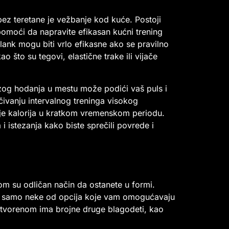
bez teretane je vežbanje kod kuće. Postoji
omoći da napravite efikasan kućni trening
plank mogu biti vrlo efikasne ako se pravilno
 što su tegovi, elastične trake ili vijače
rzog hodanja u mestu može podići vaš puls i
učivanju intervalnog treninga visokog
nje kalorija u kratkom vremenskom periodu.
 istezanja kako biste sprečili povrede i
om su odličan način da ostanete u formi.
e su samo neke od opcija koje vam omogućavaju
otvorenom ima brojne druge blagodeti, kao