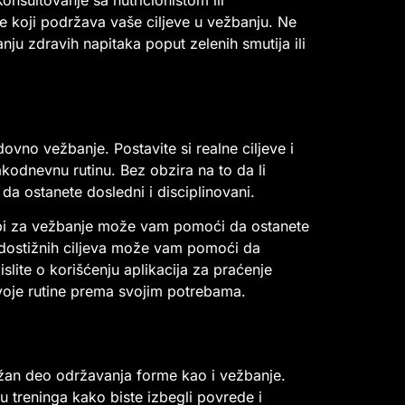
e koji podržava vaše ciljeve u vežbanju. Ne
anju zdravih napitaka poput zelenih smutija ili
ovno vežbanje. Postavite si realne ciljeve i
kodnevnu rutinu. Bez obzira na to da li
da ostanete dosledni i disciplinovani.
rupi za vežbanje može vam pomoći da ostanete
h, dostižnih ciljeva može vam pomoći da
slite o korišćenju aplikacija za praćenje
 svoje rutine prema svojim potrebama.
žan deo održavanja forme kao i vežbanje.
 treninga kako biste izbegli povrede i