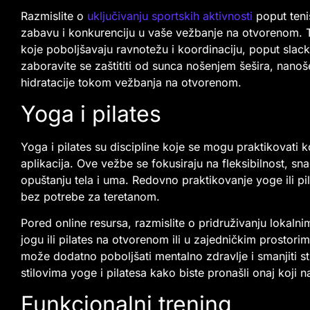
Razmislite o
uključivanju sportskih aktivnosti
poput tenis
zabavu i konkurenciju u vaše vežbanje na otvorenom. T
koje poboljšavaju ravnotežu i koordinaciju, poput slac
zaboravite se zaštititi od sunca nošenjem šešira, nan
hidratacije tokom vežbanja na otvorenom.
Yoga i pilates
Yoga i pilates su discipline koje se mogu praktikovati 
aplikacija. Ove vežbe se fokusiraju na fleksibilnost, s
opuštanju tela i uma. Redovno praktikovanje yoge ili 
bez potrebe za teretanom.
Pored online resursa, razmislite o pridruživanju lokaln
jogu ili pilates na otvorenom ili u zajedničkim prostori
može dodatno poboljšati mentalno zdravlje i smanjiti st
stilovima yoge i pilatesa kako biste pronašli onaj koji
Funkcionalni trening