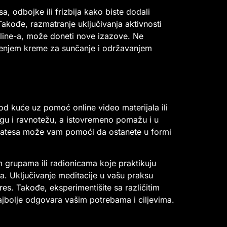
a, odbojke ili frizbija kako biste dodali
akođe, razmatranje uključivanja aktivnosti
kline-a, može doneti nove izazove. Ne
ošenjem kreme za sunčanje i održavanjem
kod kuće uz pomoć online video materijala ili
nagu i ravnotežu, a istovremeno pomažu i u
pilatesa može vam pomoći da ostanete u formi
im grupama ili radionicama koje praktikuju
ma. Uključivanje meditacije u vašu praksu
res. Takođe, eksperimentišite sa različitim
 najbolje odgovara vašim potrebama i ciljevima.