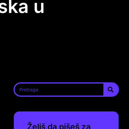
aska u
Želiš da pišeš za