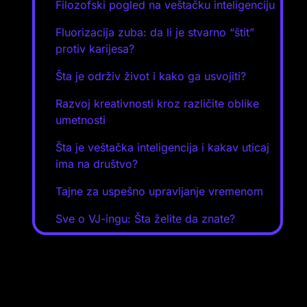
Filozofski pogled na veštačku inteligenciju
Fluorizacija zuba: da li je stvarno “štit”
protiv karijesa?
Šta je održiv život i kako ga usvojiti?
Razvoj kreativnosti kroz različite oblike
umetnosti
Šta je veštačka inteligencija i kakav uticaj
ima na društvo?
Tajne za uspešno upravljanje vremenom
Sve o VJ-ingu: Šta želite da znate?