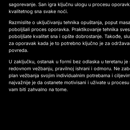
sagorevanje. San igra ključnu ulogu u procesu oporavka
kvalitetnog sna svake noći.
Razmislite o uključivanju tehnika opuštanja, poput masa
poboljšali proces oporavka. Praktikovanje tehnika sve
poboljšate kvalitet sna i opšte dobrostanje. Takođe, s
za oporavak kada je to potrebno ključno je za održava
povreda.
U zaključku, ostanak u formi bez odlaska u teretanu je s
redovnom vežbanju, pravilnoj ishrani i odmoru. Ne zabor
plan vežbanja svojim individualnim potrebama i ciljevim
najvažnije je da ostanete motivisani i uživate u proces
vam biti zahvalno na tome.