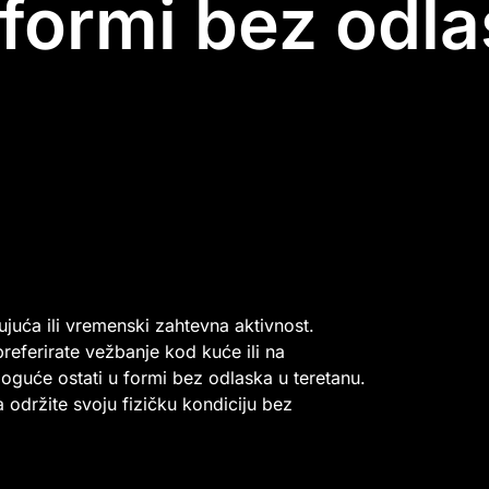
 formi bez odl
juća ili vremenski zahtevna aktivnost.
preferirate vežbanje kod kuće ili na
oguće ostati u formi bez odlaska u teretanu.
 održite svoju fizičku kondiciju bez