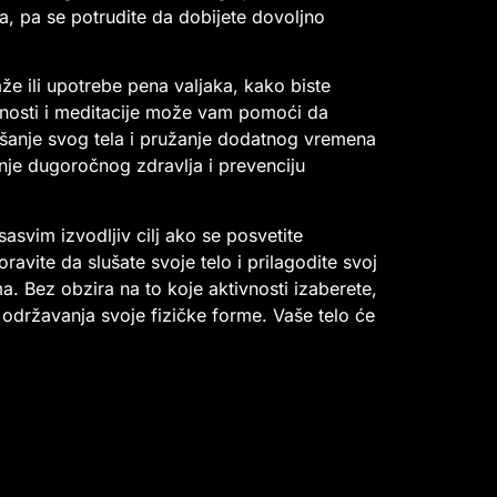
, pa se potrudite da dobijete dovoljno
že ili upotrebe pena valjaka, kako biste
snosti i meditacije može vam pomoći da
lušanje svog tela i pružanje dodatnog vremena
nje dugoročnog zdravlja i prevenciju
asvim izvodljiv cilj ako se posvetite
avite da slušate svoje telo i prilagodite svoj
a. Bez obzira na to koje aktivnosti izaberete,
u održavanja svoje fizičke forme. Vaše telo će