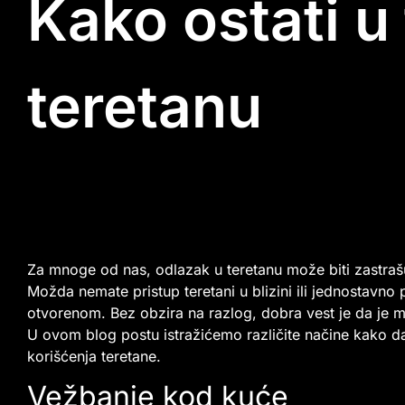
Kako ostati u
teretanu
Za mnoge od nas, odlazak u teretanu može biti zastrašu
Možda nemate pristup teretani u blizini ili jednostavno 
otvorenom. Bez obzira na razlog, dobra vest je da je m
U ovom blog postu istražićemo različite načine kako da
korišćenja teretane.
Vežbanje kod kuće