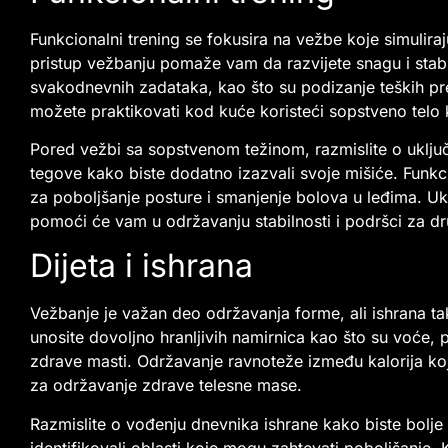
Funkcionalni trening se fokusira na vežbe koje simulira
pristup vežbanju pomaže vam da razvijete snagu i stabi
svakodnevnih zadataka, kao što su podizanje teških pred
možete praktikovati kod kuće koristeći sopstveno telo
Pored vežbi sa sopstvenom težinom, razmislite o uključi
tegove kako biste dodatno izazvali svoje mišiće. Funkc
za poboljšanje posture i smanjenje bolova u leđima. Ukl
pomoći će vam u održavanju stabilnosti i podršci za dr
Dijeta i ishrana
Vežbanje je važan deo održavanja forme, ali ishrana ta
unosite dovoljno hranljivih namirnica kao što su voće, p
zdrave masti. Održavanje ravnoteže između kalorija koje
za održavanje zdrave telesne mase.
Razmislite o vođenju dnevnika ishrane kako biste bolje
identifikovali oblasti koje mogu zahtevati poboljšanje. K