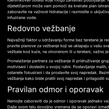
dijetetičarom može vam pomoći da kreirate plan ishran
zaboravite na važnost hidratacije i razmislite o uključiv
infuzirane vode.
Redovno vežbanje
Najvažniji faktor u održavanju forme bez teretane je red
pravite planove za vežbanje koji se uklapaju u vašu sva
vežbate kod kuće, na otvorenom ili u teretani, važno je 
Pronalaženje partnera za vežbanje ili pridruživanje g
motivisani i dosledni u svojoj rutini. Postavljanje mali
ostanete fokusirani i da proslavite svoj napredak. Razmi
vežbanja kako biste pratili svoj napredak i prilagodili
Pravilan odmor i oporavak
Nemojte zaboraviti da je odmor i oporavak jednako va
Dajte svom telu dovoljno vremena da se oporavi između