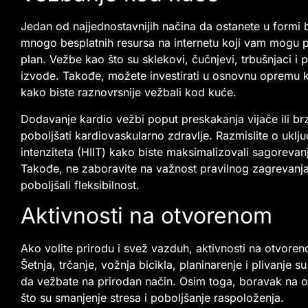
Jedan od najjednostavnijih načina da ostanete u formi 
mnogo besplatnih resursa na internetu koji vam mogu p
plan. Vežbe kao što su sklekovi, čučnjevi, trbušnjaci i 
izvode. Takođe, možete investirati u osnovnu opremu kao
kako biste raznovrsnije vežbali kod kuće.
Dodavanje kardio vežbi poput preskakanja vijače ili b
poboljšati kardiovaskularno zdravlje. Razmislite o uklj
intenziteta (HIIT) kako biste maksimalizovali sagoreva
Takođe, ne zaboravite na važnost pravilnog zagrevanja i
poboljšali fleksibilnost.
Aktivnosti na otvorenom
Ako volite prirodu i svež vazduh, aktivnosti na otvoren
Šetnja, trčanje, vožnja bicikla, planinarenje i plivanj
da vežbate na prirodan način. Osim toga, boravak na 
što su smanjenje stresa i poboljšanje raspoloženja.