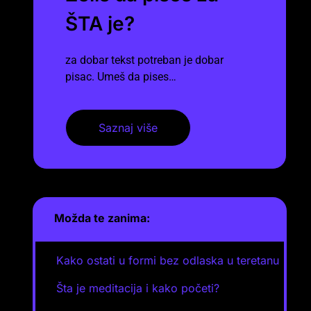
ŠTA je?
za dobar tekst potreban je dobar
pisac. Umeš da pises…
Saznaj više
Možda te zanima:
Kako ostati u formi bez odlaska u teretanu
Šta je meditacija i kako početi?