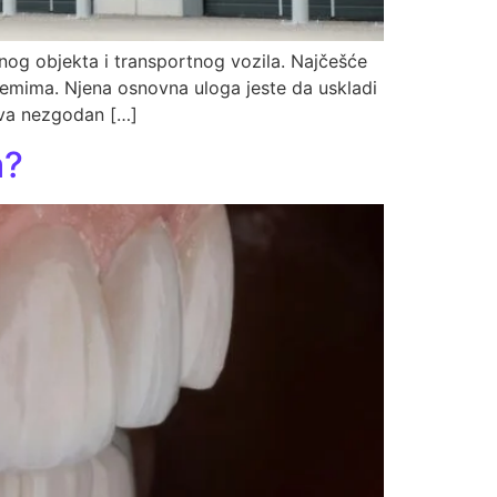
nog objekta i transportnog vozila. Najčešće
stemima. Njena osnovna uloga jeste da uskladi
java nezgodan […]
a?