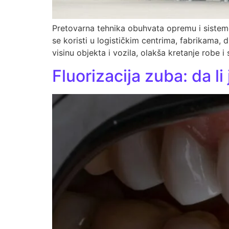
Pretovarna tehnika obuhvata opremu i sistem
se koristi u logističkim centrima, fabrikama,
visinu objekta i vozila, olakša kretanje rob
Fluorizacija zuba: da li 