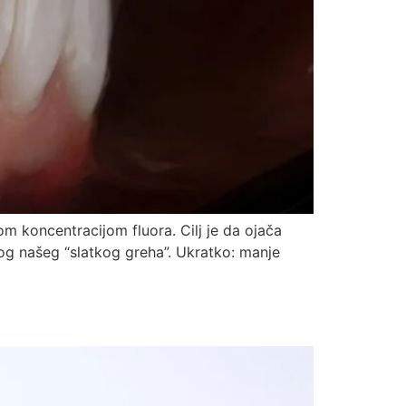
om koncentracijom fluora. Cilj je da ojača
kog našeg “slatkog greha”. Ukratko: manje