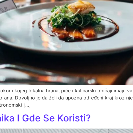
kom kojeg lokalna hrana, piće i kulinarski običaji imaju va
ana. Dovoljno je da želi da upozna određeni kraj kroz njego
astronomski […]
ika I Gde Se Koristi?