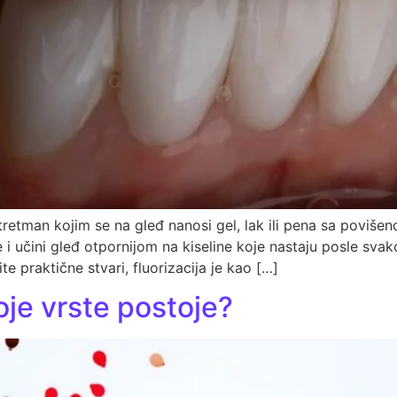
 tretman kojim se na gleđ nanosi gel, lak ili pena sa povišen
i učini gleđ otpornijom na kiseline koje nastaju posle sva
e praktične stvari, fluorizacija je kao […]
oje vrste postoje?