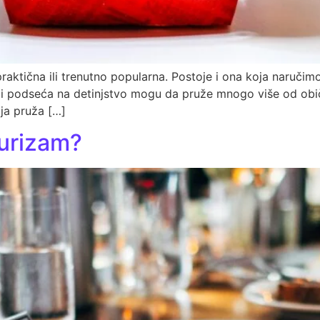
praktična ili trenutno popularna. Postoje i ona koja naruč
koji podseća na detinjstvo mogu da pruže mnogo više od ob
oja pruža […]
urizam?