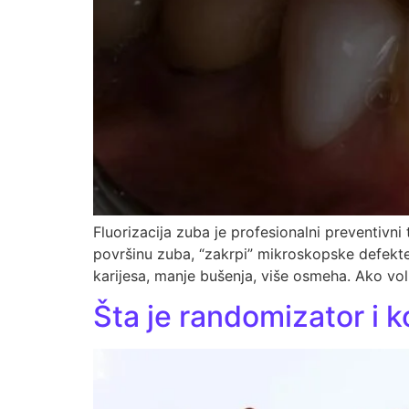
Fluorizacija zuba je profesionalni preventivni
površinu zuba, “zakrpi” mikroskopske defekte 
karijesa, manje bušenja, više osmeha. Ako volit
Šta je randomizator i k