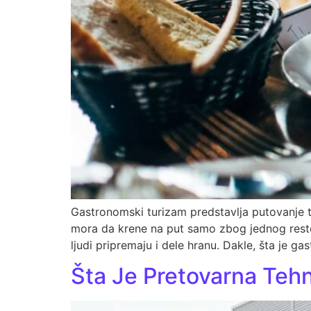
Gastronomski turizam predstavlja putovanje to
mora da krene na put samo zbog jednog restor
ljudi pripremaju i dele hranu. Dakle, šta je g
Šta Je Pretovarna Tehn