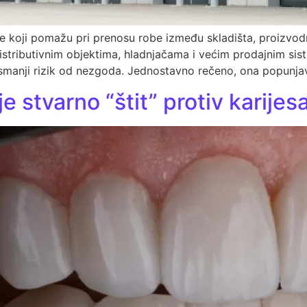
e koji pomažu pri prenosu robe između skladišta, proizvod
 distributivnim objektima, hladnjačama i većim prodajnim si
e i smanji rizik od nezgoda. Jednostavno rečeno, ona popun
je stvarno “štit” protiv karijes