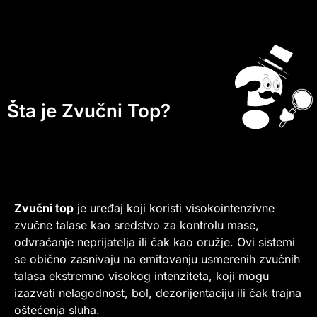
Šta je Zvučni Top?
Zvučni top
je uređaj koji koristi visokointenzivne
zvučne talase kao sredstvo za kontrolu mase,
odvraćanje neprijatelja ili čak kao oružje. Ovi sistemi
se obično zasnivaju na emitovanju usmerenih zvučnih
talasa ekstremno visokog intenziteta, koji mogu
izazvati nelagodnost, bol, dezorijentaciju ili čak trajna
oštećenja sluha.