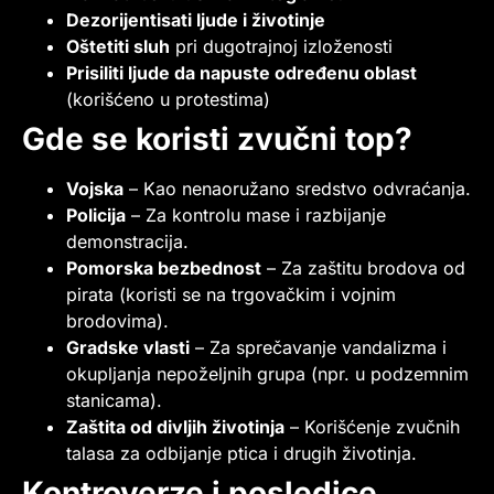
Dezorijentisati ljude i životinje
Oštetiti sluh
pri dugotrajnoj izloženosti
Prisiliti ljude da napuste određenu oblast
(korišćeno u protestima)
Gde se koristi zvučni top?
Vojska
– Kao nenaoružano sredstvo odvraćanja.
Policija
– Za kontrolu mase i razbijanje
demonstracija.
Pomorska bezbednost
– Za zaštitu brodova od
pirata (koristi se na trgovačkim i vojnim
brodovima).
Gradske vlasti
– Za sprečavanje vandalizma i
okupljanja nepoželjnih grupa (npr. u podzemnim
stanicama).
Zaštita od divljih životinja
– Korišćenje zvučnih
talasa za odbijanje ptica i drugih životinja.
Kontroverze i posledice