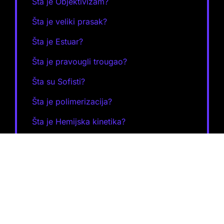
Šta je Objektivizam?
Šta je veliki prasak?
Šta je Estuar?
Šta je pravougli trougao?
Šta su Sofisti?
Šta je polimerizacija?
Šta je Hemijska kinetika?
Šta je afektivna empatija?