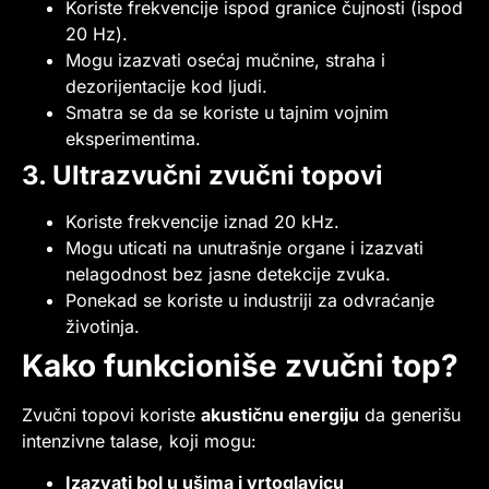
Koriste frekvencije ispod granice čujnosti (ispod
20 Hz).
Mogu izazvati osećaj mučnine, straha i
dezorijentacije kod ljudi.
Smatra se da se koriste u tajnim vojnim
eksperimentima.
3. Ultrazvučni zvučni topovi
Koriste frekvencije iznad 20 kHz.
Mogu uticati na unutrašnje organe i izazvati
nelagodnost bez jasne detekcije zvuka.
Ponekad se koriste u industriji za odvraćanje
životinja.
Kako funkcioniše zvučni top?
Zvučni topovi koriste
akustičnu energiju
da generišu
intenzivne talase, koji mogu:
Izazvati bol u ušima i vrtoglavicu