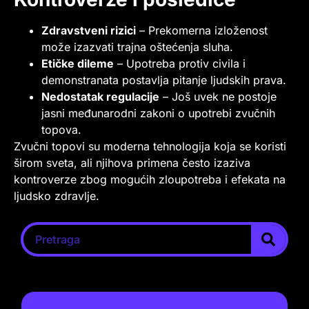
Zdravstveni rizici
– Prekomerna izloženost
može izazvati trajna oštećenja sluha.
Etičke dileme
– Upotreba protiv civila i
demonstranata postavlja pitanje ljudskih prava.
Nedostatak regulacije
– Još uvek ne postoje
jasni međunarodni zakoni o upotrebi zvučnih
topova.
Zvučni topovi su moderna tehnologija koja se koristi
širom sveta, ali njihova primena često izaziva
kontroverze zbog mogućih zloupotreba i efekata na
ljudsko zdravlje.