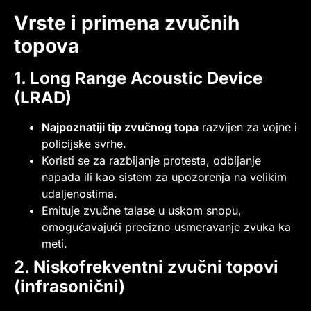
Vrste i primena zvučnih
topova
1. Long Range Acoustic Device
(LRAD)
Najpoznatiji tip zvučnog topa
razvijen za vojne i
policijske svrhe.
Koristi se za razbijanje protesta, odbijanje
napada ili kao sistem za upozorenja na velikim
udaljenostima.
Emituje zvučne talase u uskom snopu,
omogućavajući precizno usmeravanje zvuka ka
meti.
2. Niskofrekventni zvučni topovi
(infrasonični)