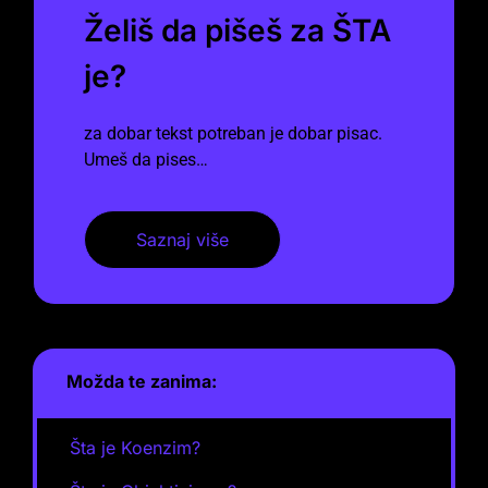
Želiš da pišeš za ŠTA
je?
za dobar tekst potreban je dobar pisac.
Umeš da pises…
Saznaj više
Možda te zanima:
Šta je Koenzim?