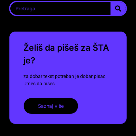
Želiš da pišeš za ŠTA
je?
za dobar tekst potreban je dobar pisac.
Umeš da pises…
Saznaj više