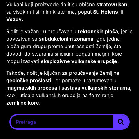
Vulkani koji proizvode riolit su obično
stratovulkani
sa visokim i strmim kraterima, poput
St. Helens
ili
Vezuv
.
Riolit je važan i u proučavanju
tektonskih ploča
, jer je
povezivan sa
subdukcionim zonama
, gde jedna
ploča gura drugu prema unutrašnjosti Zemlje, što
dovodi do stvaranja silicijum-bogatih magmi koje
mogu izazvati
eksplozivne vulkanske erupcije
.
Takođe, riolit je ključan za proučavanje Zemljine
geološke prošlosti
, jer pomaže u razumevanju
magmatskih procesa
i
sastava vulkanskih stenama
,
kao i uticaja vulkanskih erupcija na formiranje
zemljine kore
.