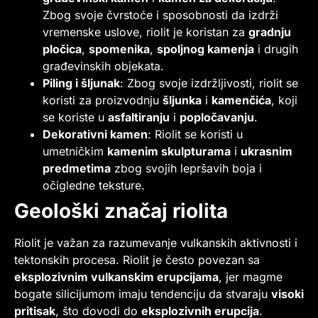
Zbog svoje čvrstoće i sposobnosti da izdrži
vremenske uslove, riolit je koristan za
gradnju
pločica
,
spomenika
,
spoljnog kamenja
i drugih
građevinskih objekata.
Piling i šljunak
: Zbog svoje izdržljivosti, riolit se
koristi za proizvodnju
šljunka
i
kamenčića
, koji
se koriste u
asfaltiranju
i
popločavanju
.
Dekorativni kamen
: Riolit se koristi u
umetničkim
kamenim skulpturama
i
ukrasnim
predmetima
zbog svojih lepršavih boja i
očigledne teksture.
Geološki značaj riolita
Riolit je važan za razumevanje vulkanskih aktivnosti i
tektonskih procesa. Riolit je često povezan sa
eksplozivnim vulkanskim erupcijama
, jer magme
bogate silicijumom imaju tendenciju da stvaraju
visoki
pritisak
, što dovodi do
eksplozivnih erupcija
.