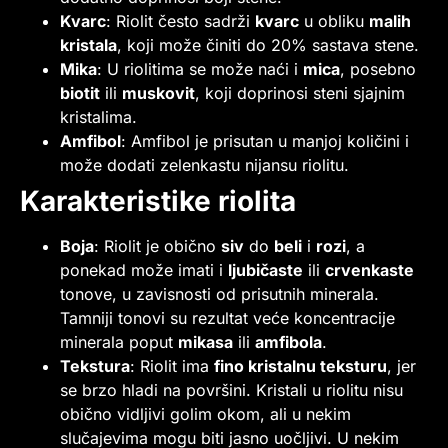
Kvarc
: Riolit često sadrži
kvarc
u obliku
malih
kristala
, koji može činiti do 20% sastava stene.
Mika
: U riolitima se može naći i
mica
, posebno
biotit
ili
muskovit
, koji doprinosi steni sjajnim
kristalima.
Amfibol
: Amfibol je prisutan u manjoj količini i
može dodati zelenkastu nijansu riolitu.
Karakteristike riolita
Boja
: Riolit je obično
siv
do
beli
i
rozi
, a
ponekad može imati i
ljubičaste
ili
crvenkaste
tonove, u zavisnosti od prisutnih minerala.
Tamniji tonovi su rezultat veće koncentracije
minerala poput
mikasa
ili
amfibola
.
Tekstura
: Riolit ima
fino kristalnu teksturu
, jer
se brzo hladi na površini. Kristali u riolitu nisu
obično vidljivi golim okom, ali u nekim
slučajevima mogu biti jasno uočljivi. U nekim