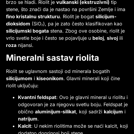
brzo se hladi. Riolit je
vulkanski (ekstruzivni)
tip
stene, što znači da je nastao na površini Zemlje i ima
fino kristalnu strukturu
. Riolit je bogat
silicijum-
dioksidom
(SiO₂), pa je zato često klasifikovan kao
silicijumski bogata
stena. Zbog ove osobine, riolit je
vrlo svetle boje i često se pojavljuje u
beloj
,
sivoj
ili
roza
nijansi.
Mineralni sastav riolita
Riolit se uglavnom sastoji od minerala bogatih
silicijumom
i
kiseonikom
. Glavni minerali koji čine
riolit uključuju:
Kvantni feldspat
: Ovo je glavni mineral u riolitu i
odgovoran je za njegovu svetlu boju. Feldspat je
obično
aluminijum-silikat
, koji sadrži
kalcijum
i
natrijum
.
Kalcit
: U nekim riolitima može se naći kalcit, koji
dodatno doprinosi boji stene.