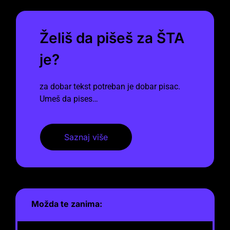
Želiš da pišeš za ŠTA
je?
za dobar tekst potreban je dobar pisac.
Umeš da pises…
Saznaj više
Možda te zanima: