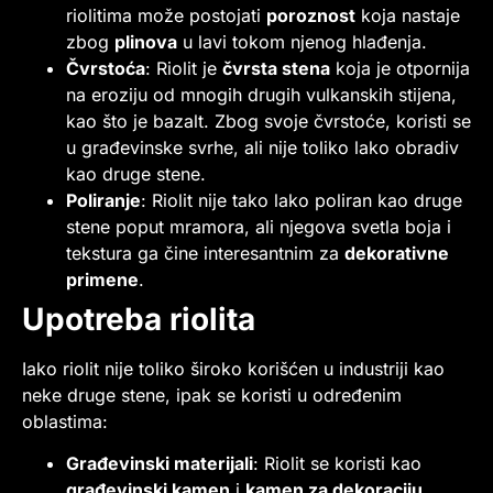
riolitima može postojati
poroznost
koja nastaje
zbog
plinova
u lavi tokom njenog hlađenja.
Čvrstoća
: Riolit je
čvrsta stena
koja je otpornija
na eroziju od mnogih drugih vulkanskih stijena,
kao što je bazalt. Zbog svoje čvrstoće, koristi se
u građevinske svrhe, ali nije toliko lako obradiv
kao druge stene.
Poliranje
: Riolit nije tako lako poliran kao druge
stene poput mramora, ali njegova svetla boja i
tekstura ga čine interesantnim za
dekorativne
primene
.
Upotreba riolita
Iako riolit nije toliko široko korišćen u industriji kao
neke druge stene, ipak se koristi u određenim
oblastima:
Građevinski materijali
: Riolit se koristi kao
građevinski kamen
i
kamen za dekoraciju
.