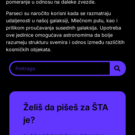
pomeranje u odnosu na daleke zvezde.
Parseci su naročito korisni kada se razmatraju
udaljenosti u našoj galaksiji, Mlečnom putu, kao i
prilikom proučavanja susednih galaksija. Upotreba
ove jedinice omogućava astronomima da bolje
razumeju strukturu svemira i odnos između različitih
kosmičkih objekata.
Želiš da pišeš za ŠTA
je?