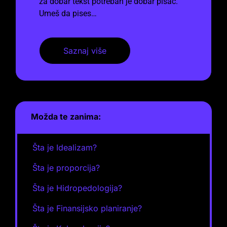
za dobar tekst potreban je dobar pisac.
Umeš da pises…
Saznaj više
Možda te zanima:
Šta je Idealizam?
Šta je proporcija?
Šta je Hidropedologija?
Šta je Finansijsko planiranje?