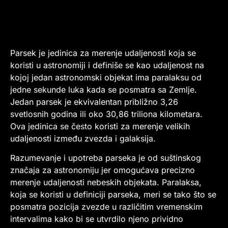
Parsek je jedinica za merenje udaljenosti koja se
koristi u astronomiji i definiše se kao udaljenost na
kojoj jedan astronomski objekat ima paralaksu od
jedne sekunde luka kada se posmatra sa Zemlje.
Jedan parsek je ekvivalentan približno 3,26
svetlosnih godina ili oko 30,86 triliona kilometara.
Ova jedinica se često koristi za merenje velikih
udaljenosti između zvezda i galaksija.
Razumevanje i upotreba parseka je od suštinskog
značaja za astronomiju jer omogućava precizno
merenje udaljenosti nebeskih objekata. Paralaksa,
koja se koristi u definiciji parseka, meri se tako što se
posmatra pozicija zvezde u različitim vremenskim
intervalima kako bi se utvrdilo njeno prividno