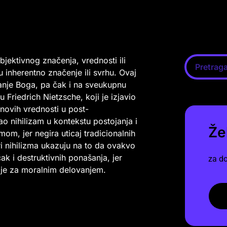
bjektivnog značenja, vrednosti ili
ju inherentno značenje ili svrhu. Ovaj
anje Boga, pa čak i na sveukupnu
u Friedrich Nietzsche, koji je izjavio
novih vrednosti u post-
ao nihilizam u kontekstu postojanja i
Že
om, jer negira uticaj tradicionalnih
čari nihilizma ukazuju na to da ovakvo
k i destruktivnih ponašanja, jer
za do
ije za moralnim delovanjem.