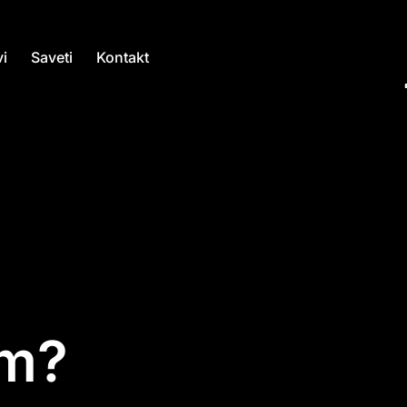
i
Saveti
Kontakt
am?