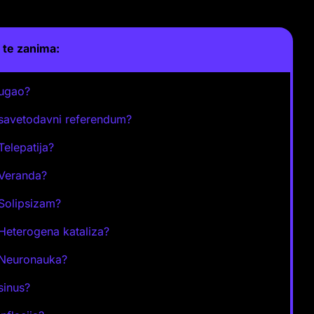
te zanima:
 ugao?
 savetodavni referendum?
Telepatija?
 Veranda?
 Solipsizam?
 Heterogena kataliza?
 Neuronauka?
 sinus?