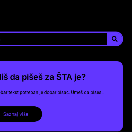
liš da pišeš za ŠTA je?
bar tekst potreban je dobar pisac. Umeš da pises…
Saznaj više