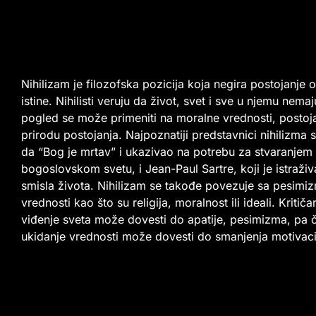
Nihilizam je filozofska pozicija koja negira postojanje o
istine. Nihilisti veruju da život, svet i sve u njemu nema
pogled se može primeniti na moralne vrednosti, postoj
prirodu postojanja. Najpoznatiji predstavnici nihilizma s
da “Bog je mrtav” i ukazivao na potrebu za stvaranjem 
bogoslovskom svetu, i Jean-Paul Sartre, koji je istraživ
smisla života. Nihilizam se takođe povezuje sa pesimizm
vrednosti kao što su religija, moralnost ili ideali. Kriti
viđenje sveta može dovesti do apatije, pesimizma, pa ča
ukidanje vrednosti može dovesti do smanjenja motivac