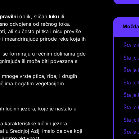
pravilni
oblik, sličan
luku
ili
 jasno odvojena od rečnog toka.
Možda 
i, ali su često plitka i nisu previše
e i meandrirajuće prirode reke koja ih
Šta je
er se formiraju u rečnim dolinama gde
Šta je
nirajuća ili može biti povezana s
Šta je
 mnoge vrste ptica, riba, i drugih
Šta je
učjima bogatim vegetacijom.
Šta je
Šta je
h lučnih jezera, koje je nastalo u
Šta je
ma karakteristike lučnih jezera.
l u Srednjoj Aziji imalo delove koji
Šta je
ljudske aktivnosti.