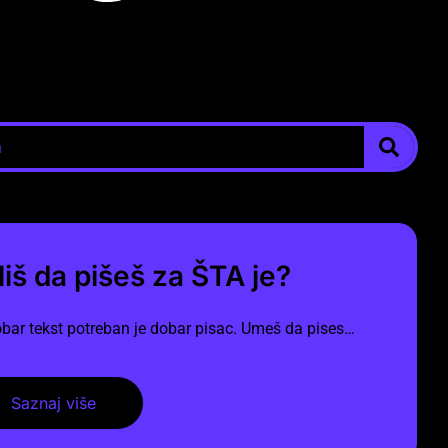
liš da pišeš za ŠTA je?
bar tekst potreban je dobar pisac. Umeš da pises…
Saznaj više