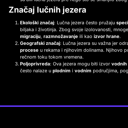
Značaj lučnih jezera
Ekološki značaj
: Lučna jezera često pružaju
speci
biljaka i životinja. Zbog svoje izolovanosti, mnog
migraciju
,
razmnožavanje
ili kao
izvor hrane
.
Geografski značaj
: Lučna jezera su važna jer od
procese
u rekama i njihovim dolinama. Njihovo 
rečnom toku tokom vremena.
Poljoprivreda
: Ova jezera mogu biti izvor
vodnih
često nalaze u
plodnim
i
vodnim
područjima, pog