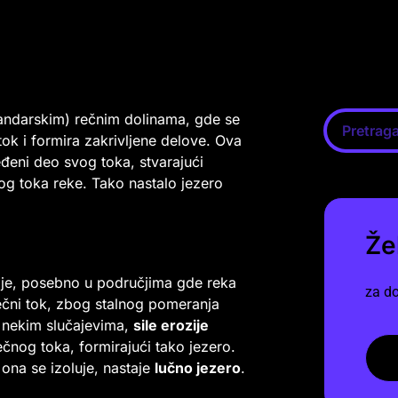
ndarskim) rečnim dolinama, gde se
tok i formira zakrivljene delove. Ova
đeni deo svog toka, stvarajući
g toka reke. Tako nastalo jezero
Že
cije, posebno u područjima gde reka
za do
ečni tok, zbog stalnog pomeranja
 U nekim slučajevima,
sile erozije
nog toka, formirajući tako jezero.
 ona se izoluje, nastaje
lučno jezero
.