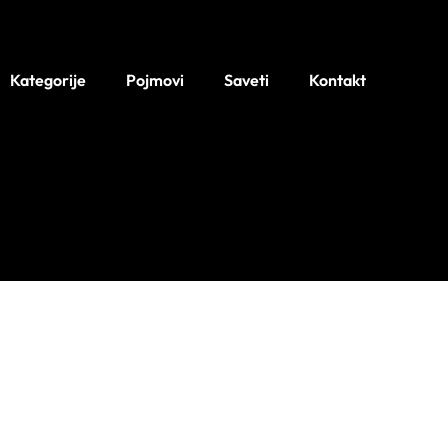
Kategorije
Pojmovi
Saveti
Kontakt
Izrada sajta Digital Strategy One
aj sajt koristi partnerske linkove, pročitajte više u našoj
politici privatnos