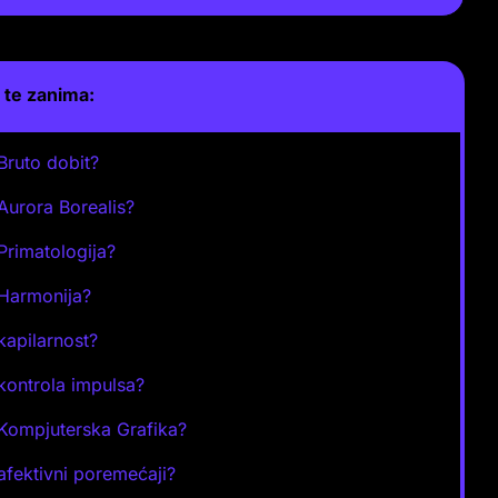
te zanima:
 Bruto dobit?
 Aurora Borealis?
 Primatologija?
 Harmonija?
 kapilarnost?
 kontrola impulsa?
 Kompjuterska Grafika?
 afektivni poremećaji?