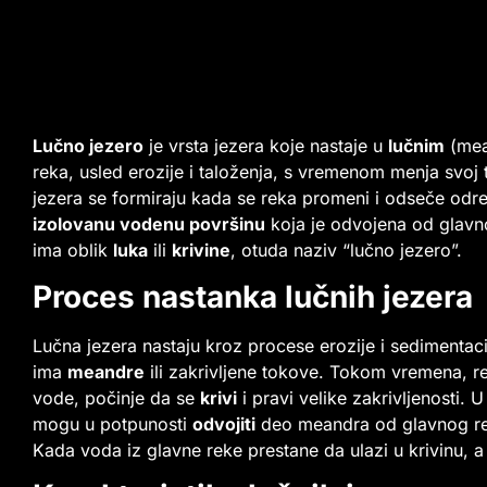
Lučno jezero
je vrsta jezera koje nastaje u
lučnim
(mea
reka, usled erozije i taloženja, s vremenom menja svoj 
jezera se formiraju kada se reka promeni i odseče odre
izolovanu vodenu površinu
koja je odvojena od glavno
ima oblik
luka
ili
krivine
, otuda naziv “lučno jezero”.
Proces nastanka lučnih jezera
Lučna jezera nastaju kroz procese erozije i sedimenta
ima
meandre
ili zakrivljene tokove. Tokom vremena, r
vode, počinje da se
krivi
i pravi velike zakrivljenosti.
mogu u potpunosti
odvojiti
deo meandra od glavnog reč
Kada voda iz glavne reke prestane da ulazi u krivinu, a