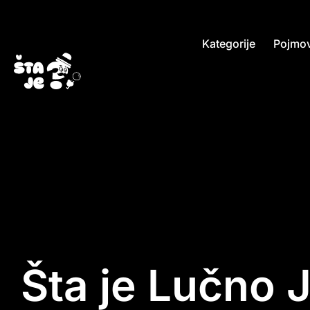
Kategorije
Pojmov
Šta je Lučno 