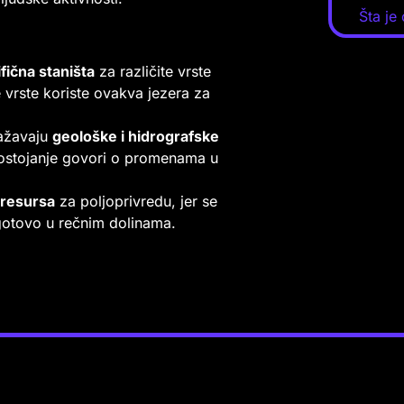
Šta je
fična staništa
za različite vrste
e vrste koriste ovakva jezera za
ražavaju
geološke i hidrografske
postojanje govori o promenama u
 resursa
za poljoprivredu, jer se
otovo u rečnim dolinama.