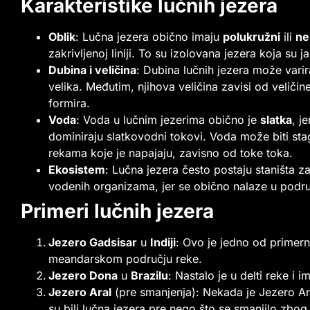
Karakteristike lučnih jezera
Oblik
: Lučna jezera obično imaju
polukružni
ili
ne
zakrivljenoj liniji. To su izolovana jezera koja su
Dubina i veličina
: Dubina lučnih jezera može varirat
velika. Međutim, njihova veličina zavisi od veličin
formira.
Voda
: Voda u lučnim jezerima obično je
slatka
, j
dominiraju slatkovodni tokovi. Voda može biti stag
rekama koje je napajaju, zavisno od toke toka.
Ekosistem
: Lučna jezera često postaju staništa za
vodenih organizama, jer se obično nalaze u podr
Primeri lučnih jezera
Jezero Gadsisar
u
Indiji
: Ovo je jedno od primerni
meandarskom području reke.
Jezero Dona
u
Brazilu
: Nastalo je u delti reke i i
Jezero Aral
(pre smanjenja): Nekada je Jezero Ara
su bili lučna jezera pre nego što se smanjilo zbog 