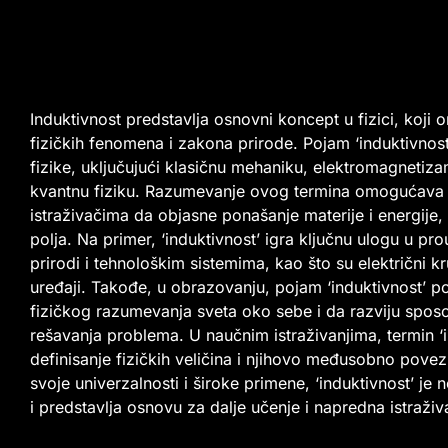
Induktivnost predstavlja osnovni koncept u fizici, koji
fizičkih fenomena i zakona prirode. Pojam ‘induktivnos
fizike, uključujući klasičnu mehaniku, elektromagnetiza
kvantnu fiziku. Razumevanje ovog termina omogućava fi
istraživačima da objasne ponašanje materije i energije, 
polja. Na primer, ‘induktivnost’ igra ključnu ulogu u p
prirodi i tehnološkim sistemima, kao što su električni kr
uređaji. Takođe, u obrazovanju, pojam ‘induktivnost’ 
fizičkog razumevanja sveta oko sebe i da razviju sposo
rešavanja problema. U naučnim istraživanjima, termin ‘i
definisanje fizičkih veličina i njihovo međusobno povez
svoje univerzalnosti i široke primene, ‘induktivnost’ je
i predstavlja osnovu za dalje učenje i napredna istraživ