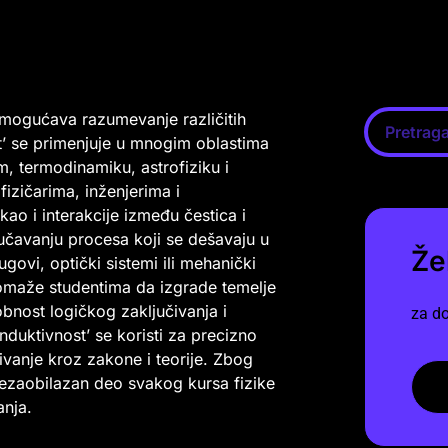
 omogućava razumevanje različitih
t’ se primenjuje u mnogim oblastima
m, termodinamiku, astrofiziku i
zičarima, inženjerima i
kao i interakcije između čestica i
roučavanju procesa koji se dešavaju u
Že
ugovi, optički sistemi ili mehanički
pomaže studentima da izgrade temelje
bnost logičkog zaključivanja i
za do
nduktivnost’ se koristi za precizno
ivanje kroz zakone i teorije. Zbog
 nezaobilazan deo svakog kursa fizike
anja.