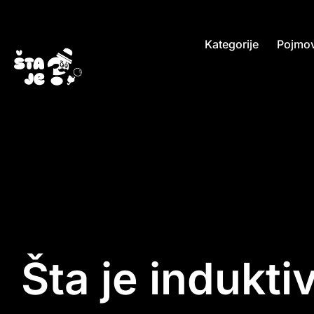
Kategorije
Pojmov
Šta je indukti