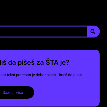
liš da pišeš za ŠTA je?
bar tekst potreban je dobar pisac. Umeš da pises…
Saznaj više