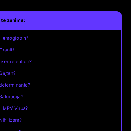
te zanima:
 Hemoglobin?
 Granit?
 user retention?
 Gajtan?
 determinanta?
 Saturacija?
 HMPV Virus?
 Nihilizam?