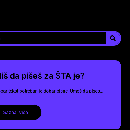
liš da pišeš za ŠTA je?
bar tekst potreban je dobar pisac. Umeš da pises…
Saznaj više