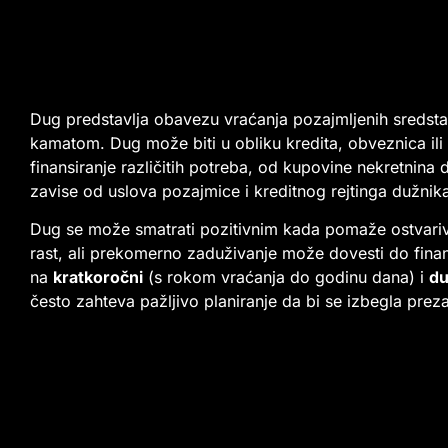
Dug predstavlja obavezu vraćanja pozajmljenih sredsta
kamatom. Dug može biti u obliku kredita, obveznica ili 
finansiranje različitih potreba, od kupovine nekretnina
zavise od uslova pozajmice i kreditnog rejtinga dužnik
Dug se može smatrati pozitivnim kada pomaže ostvariva
rast, ali prekomerno zaduživanje može dovesti do finan
na
kratkoročni
(s rokom vraćanja do godinu dana) i
du
često zahteva pažljivo planiranje da bi se izbegla prez