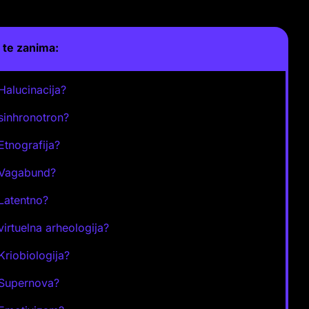
te zanima:
 Halucinacija?
 sinhronotron?
 Etnografija?
 Vagabund?
 Latentno?
 virtuelna arheologija?
 Kriobiologija?
 Supernova?