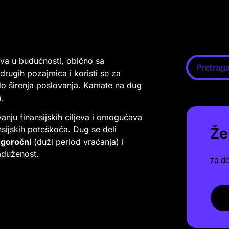
va u budućnosti, obično sa
drugih pozajmica i koristi se za
 do širenja poslovanja. Kamate na dug
a.
nju finansijskih ciljeva i omogućava
sijskih poteškoća. Dug se deli
Že
goročni
(duži period vraćanja) i
aduženost.
za do