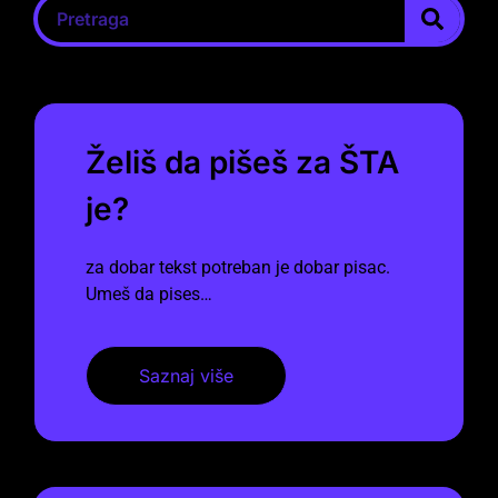
Želiš da pišeš za ŠTA
je?
za dobar tekst potreban je dobar pisac.
Umeš da pises…
Saznaj više