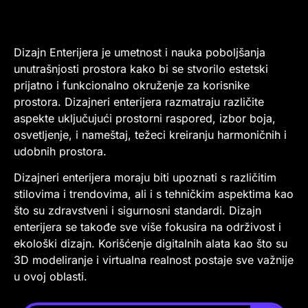
Dizajn Enterijera je umetnost i nauka poboljšanja
unutrašnjosti prostora kako bi se stvorilo estetski
prijatno i funkcionalno okruženje za korisnike
prostora. Dizajneri enterijera razmatraju različite
aspekte uključujući prostorni raspored, izbor boja,
osvetljenje, i nameštaj, težeci kreiranju harmoničnih i
udobnih prostora.
Dizajneri enterijera moraju biti upoznati s različitim
stilovima i trendovima, ali i s tehničkim aspektima kao
što su zdravstveni i sigurnosni standardi. Dizajn
enterijera se takođe sve više fokusira na održivost i
ekološki dizajn. Korišćenje digitalnih alata kao što su
3D modeliranje i virtualna realnost postaje sve važnije
u ovoj oblasti.