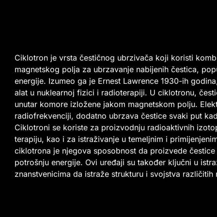
Ciklotron je vrsta čestičnog ubrzivača koji koristi kombi
magnetskog polja za ubrzavanje nabijenih čestica, poput
energije. Izumeo ga je Ernest Lawrence 1930-ih godina, 
alat u nuklearnoj fizici i radioterapiji. U ciklotronu, če
unutar komore izložene jakom magnetskom polju. Elektri
radiofrekvenciji, dodatno ubrzava čestice svaki put kad
Ciklotroni se koriste za proizvodnju radioaktivnih izot
terapiju, kao i za istraživanje u temeljnim i primijenje
ciklotrona je njegova sposobnost da proizvede čestice 
potrošnju energije. Ovi uređaji su također ključni u ist
znanstvenicima da istraže strukturu i svojstva različitih