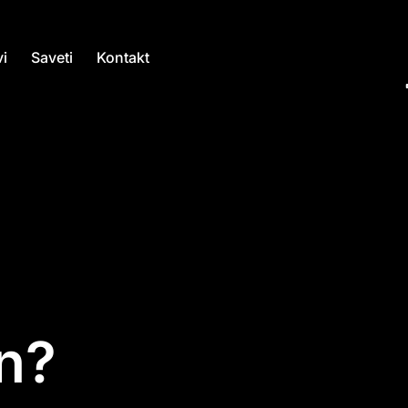
i
Saveti
Kontakt
on?