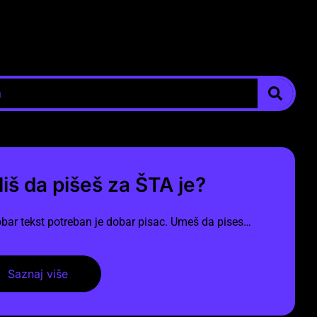
liš da pišeš za ŠTA je?
bar tekst potreban je dobar pisac. Umeš da pises…
Saznaj više