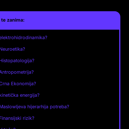
te zanima:
 elektrohidrodinamika?
 Neuroetika?
 Histopatologija?
 Antropometrija?
 Crna Ekonomija?
 kinetička energija?
 Maslowljeva hijerarhija potreba?
Finansijski rizik?