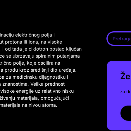
naciju električnog polja i
 protona ili iona, na visoke
i od tada je ciklotron postao ključan
stice se ubrzavaju spiralnim putanjama
čno polje, koje oscilira na
a prođu kroz središnji dio uređaja.
Že
opa za medicinsku dijagnostiku i
nim znanostima. Velika prednost
visoke energije uz relativno nisku
za do
raživanju materijala, omogućujući
 materijala na nivou atoma.