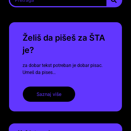
Želiš da pišeš za ŠTA
je?
za dobar tekst potreban je dobar pisac.
Umeš da pises…
Saznaj više