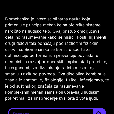
Biomehanika je interdisciplinarna nauka koja
primenjuje principe mehanike na biološke sisteme,
naročito na ljudsko telo. Ovaj pristup omogućava
detaljno razumevanje kako se mišići, kosti, ligamenti i
drugi delovi tela ponašaju pod različitim fizičkim
uslovima. Biomehanika se koristi u sportu za
optimizaciju performansi i prevenciju povreda, u
medicini za razvoj ortopedskih implantata i protetike,
i u ergonomiji za dizajniranje radnih mesta koja
smanjuju rizik od povreda. Ova disciplina kombinuje
znanja iz anatomije, fiziologije, fizike i inženjerstva, te
je od suštinskog značaja za razumevanje
kompleksnih mehanizama koji upravljaju ljudskim
pokretima i za unapređenje kvaliteta života ljudi.