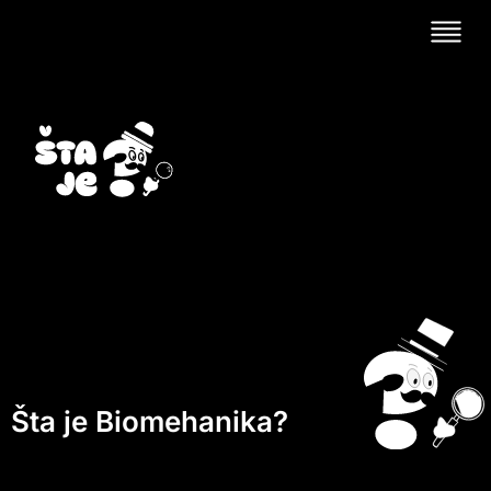
Šta je Biomehanika?