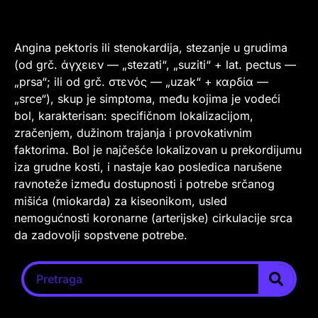
Angina pektoris ili stenokardija, stezanje u grudima
(od grč. άγχειεν — „stezati“, „suziti“ + lat. pectus —
„prsa“; ili od grč. στενός — „uzak“ + καρδία —
„srce“), skup je simptoma, među kojima je vodeći
bol, karakterisan: specifičnom lokalizacijom,
zračenjem, dužinom trajanja i provokativnim
faktorima. Bol je najčešće lokalizovan u prekordijumu
iza grudne kosti, i nastaje kao posledica narušene
ravnoteže između dostupnosti i potrebe srčanog
mišića (miokarda) za kiseonikom, usled
nemogućnosti koronarne (arterijske) cirkulacije srca
da zadovolji sopstvene potrebe.