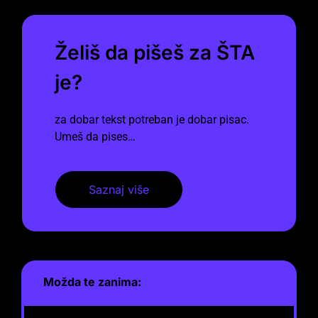
Želiš da pišeš za ŠTA
je?
za dobar tekst potreban je dobar pisac.
Umeš da pises…
Saznaj više
Možda te zanima: