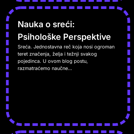
Nauka o sreći:
Psihološke Perspektive
Sreća. Jednostavna reč koja nosi ogroman
teret značenja, želja i težnji svakog
pojedinca. U ovom blog postu,
razmatraćemo naučne…
PROČITAJ VIŠE