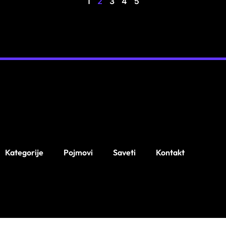
1
2
3
4
5
Kategorije
Pojmovi
Saveti
Kontakt