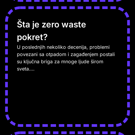
Šta je zero waste
pokret?
U poslednjih nekoliko decenija, problemi
povezani sa otpadom i zagađenjem postali
su ključna briga za mnoge ljude širom
sveta….
PROČITAJ VIŠE