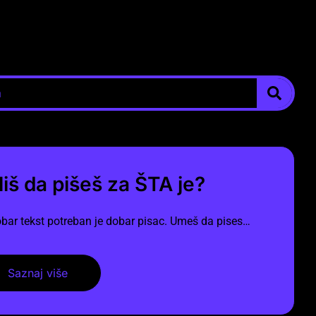
liš da pišeš za ŠTA je?
bar tekst potreban je dobar pisac. Umeš da pises…
Saznaj više