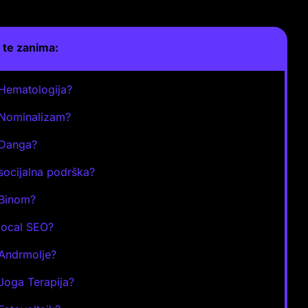
te zanima:
 Hematologija?
 Nominalizam?
 Danga?
 socijalna podrška?
 Binom?
 local SEO?
 Andrmolje?
 Joga Terapija?