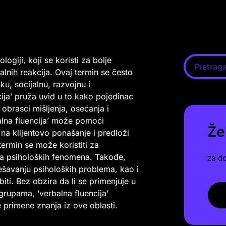
ogiji, koji se koristi za bolje
nih reakcija. Ovaj termin se često
ku, socijalnu, razvojnu i
ija’ pruža uvid u to kako pojedinac
 obrasci mišljenja, osećanja i
alna fluencija’ može pomoći
Že
na klijentovo ponašanje i predloži
ermin se može koristiti za
ata psiholoških fenomena. Takođe,
za do
šavanju psiholoških problema, kao i
ti. Bez obzira da li se primenjuje u
 grupama, ‘verbalna fluencija’
 primene znanja iz ove oblasti.