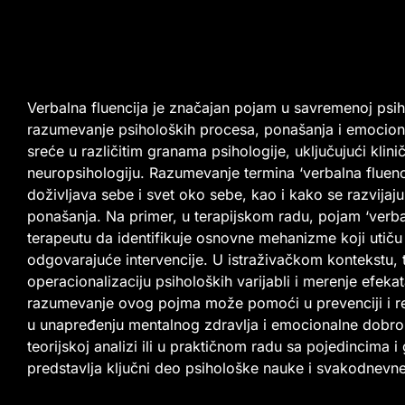
Verbalna fluencija je značajan pojam u savremenoj psihol
razumevanje psiholoških procesa, ponašanja i emocional
sreće u različitim granama psihologije, uključujući klinič
neuropsihologiju. Razumevanje termina ‘verbalna fluenc
doživljava sebe i svet oko sebe, kao i kako se razvijaju
ponašanja. Na primer, u terapijskom radu, pojam ‘verb
terapeutu da identifikuje osnovne mehanizme koji utiču 
odgovarajuće intervencije. U istraživačkom kontekstu, t
operacionalizaciju psiholoških varijabli i merenje efek
razumevanje ovog pojma može pomoći u prevenciji i re
u unapređenju mentalnog zdravlja i emocionalne dobrobi
teorijskoj analizi ili u praktičnom radu sa pojedincima i
predstavlja ključni deo psihološke nauke i svakodnevne