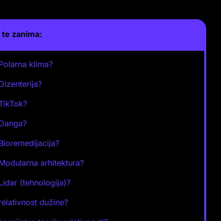
te zanima:
 Polarna klima?
 Dizenterija?
 TikTok?
 Danga?
 Bioremedijacija?
 Modularna arhitektura?
 Lidar (tehnologija)?
 relativnost dužine?