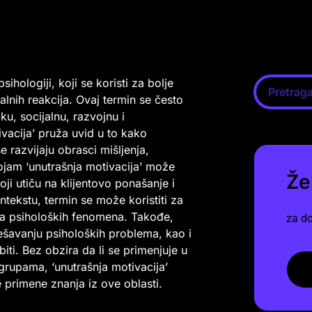
hologiji, koji se koristi za bolje
nih reakcija. Ovaj termin se često
ku, socijalnu, razvojnu i
vacija’ pruža uvid u to kako
 razvijaju obrasci mišljenja,
ojam ‘unutrašnja motivacija’ može
Že
i utiču na klijentovo ponašanje i
tekstu, termin se može koristiti za
ata psiholoških fenomena. Takođe,
za do
šavanju psiholoških problema, kao i
ti. Bez obzira da li se primenjuje u
 grupama, ‘unutrašnja motivacija’
 primene znanja iz ove oblasti.