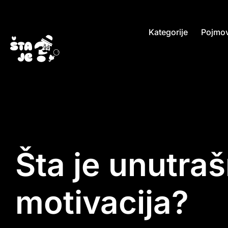
Kategorije
Pojmov
Šta je unutraš
motivacija?