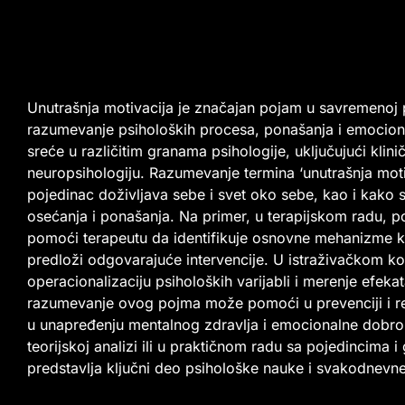
Unutrašnja motivacija je značajan pojam u savremenoj psi
razumevanje psiholoških procesa, ponašanja i emocional
sreće u različitim granama psihologije, uključujući klinič
neuropsihologiju. Razumevanje termina ‘unutrašnja moti
pojedinac doživljava sebe i svet oko sebe, kao i kako se
osećanja i ponašanja. Na primer, u terapijskom radu, p
pomoći terapeutu da identifikuje osnovne mehanizme koj
predloži odgovarajuće intervencije. U istraživačkom kon
operacionalizaciju psiholoških varijabli i merenje efek
razumevanje ovog pojma može pomoći u prevenciji i re
u unapređenju mentalnog zdravlja i emocionalne dobrobi
teorijskoj analizi ili u praktičnom radu sa pojedincima i
predstavlja ključni deo psihološke nauke i svakodnevne