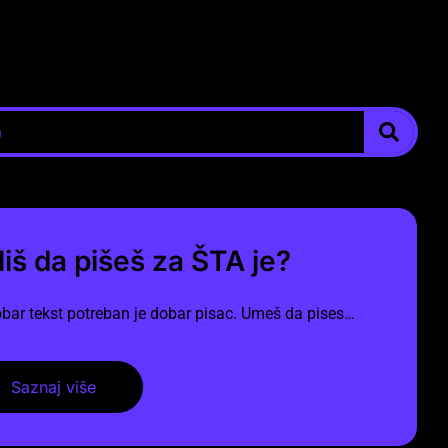
liš da pišeš za ŠTA je?
bar tekst potreban je dobar pisac. Umeš da pises…
Saznaj više