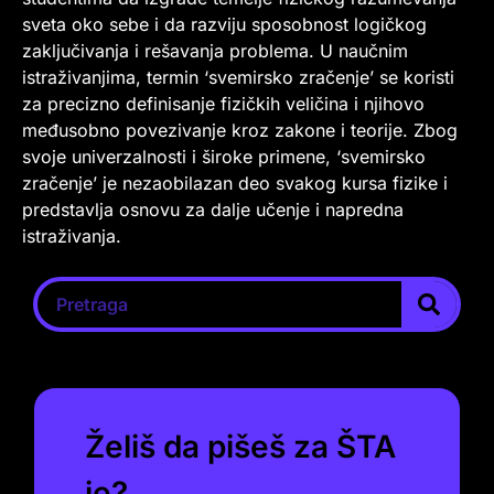
sveta oko sebe i da razviju sposobnost logičkog
zaključivanja i rešavanja problema. U naučnim
istraživanjima, termin ‘svemirsko zračenje’ se koristi
za precizno definisanje fizičkih veličina i njihovo
međusobno povezivanje kroz zakone i teorije. Zbog
svoje univerzalnosti i široke primene, ‘svemirsko
zračenje’ je nezaobilazan deo svakog kursa fizike i
predstavlja osnovu za dalje učenje i napredna
istraživanja.
Želiš da pišeš za ŠTA
je?