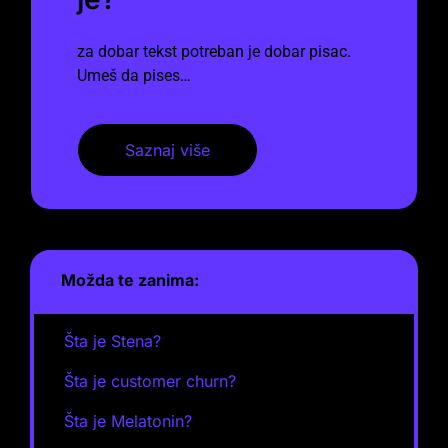
za dobar tekst potreban je dobar pisac.
Umeš da pises…
Saznaj više
Možda te zanima:
Šta je Stena?
Šta je customer churn?
Šta je Melatonin?