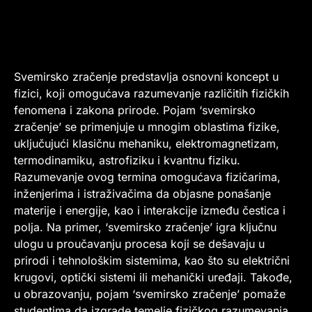
Svemirsko zračenje predstavlja osnovni koncept u
fizici, koji omogućava razumevanje različitih fizičkih
fenomena i zakona prirode. Pojam ‘svemirsko
zračenje’ se primenjuje u mnogim oblastima fizike,
uključujući klasičnu mehaniku, elektromagnetizam,
termodinamiku, astrofiziku i kvantnu fiziku.
Razumevanje ovog termina omogućava fizičarima,
inženjerima i istraživačima da objasne ponašanje
materije i energije, kao i interakcije između čestica i
polja. Na primer, ‘svemirsko zračenje’ igra ključnu
ulogu u proučavanju procesa koji se dešavaju u
prirodi i tehnološkim sistemima, kao što su električni
krugovi, optički sistemi ili mehanički uređaji. Takođe,
u obrazovanju, pojam ‘svemirsko zračenje’ pomaže
studentima da izgrade temelje fizičkog razumevanja