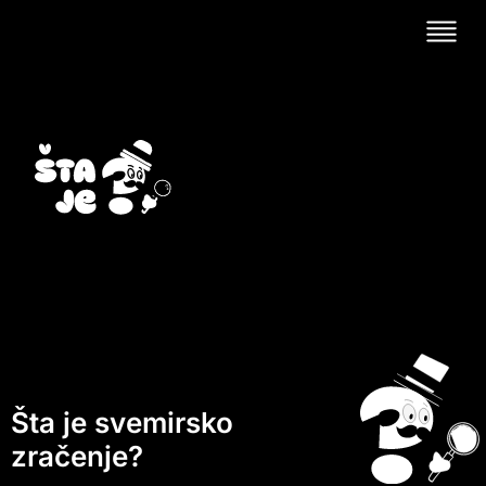
Šta je svemirsko
zračenje?